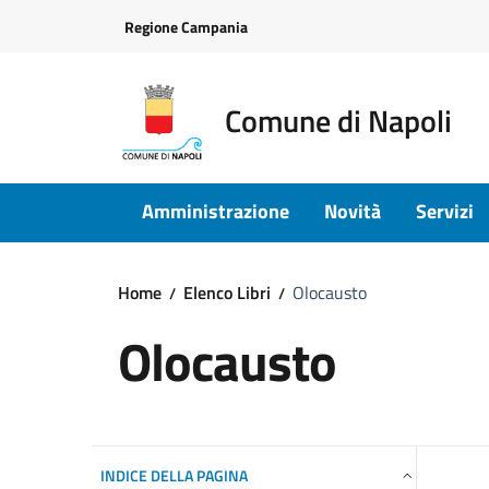
Vai ai contenuti
Vai al footer
Regione Campania
Comune di Napoli
Amministrazione
Novità
Servizi
Home
Elenco Libri
Olocausto
Olocausto
INDICE DELLA PAGINA