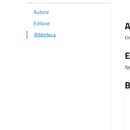
Autore
A
Editore
Biblioteca
Gr
E
Sp
B