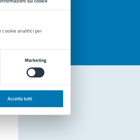
Informazioni sui cookie
azioni
 cookie analitici per
Marketing
Accetta tutti