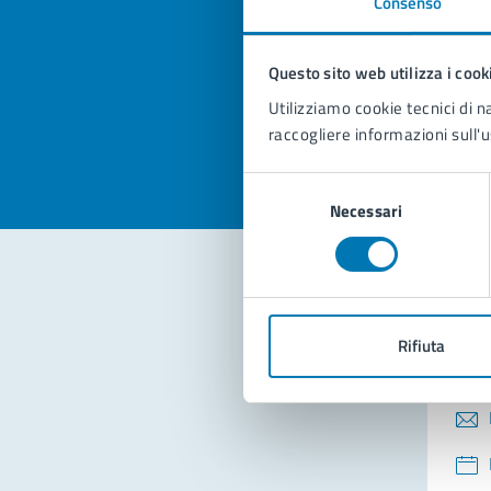
Consenso
Quan
pagi
Questo sito web utilizza i cook
Valuta la
Selezi
Utilizziamo cookie tecnici di n
Valuta 
Val
raccogliere informazioni sull'u
Selezione
Necessari
del
consenso
Con
Rifiuta