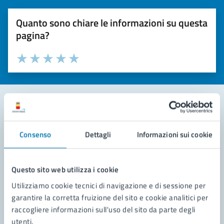
Quanto sono chiare le informazioni su questa
pagina?
Valuta la chiarezza delle informazioni (da 1 a 5 stelle)
Seleziona il numero di stelle per valutare la chiarezza delle i
Valuta 1 stelle su 5
Valuta 2 stelle su 5
Valuta 3 stelle su 5
Valuta 4 stelle su 5
Valuta 5 stelle su 5
Contatta il comune
Consenso
Dettagli
Informazioni sui cookie
Leggi le domande frequenti
Richiedi assistenza
Questo sito web utilizza i cookie
Utilizziamo cookie tecnici di navigazione e di sessione per
Prenota appuntamento
garantire la corretta fruizione del sito e cookie analitici per
raccogliere informazioni sull'uso del sito da parte degli
Problemi in città
utenti.