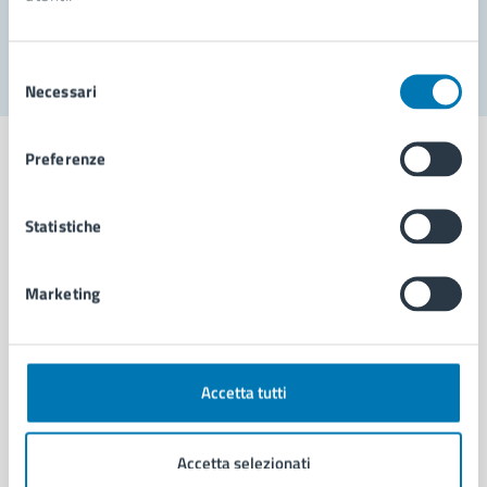
Segnala disservizio
Selezione
Necessari
del
consenso
Preferenze
Statistiche
Comune di Napoli
Marketing
AMMINISTRAZIONE
Aree amministrative
Organi di governo
Municipalità
Accetta tutti
Uffici
Enti e fondazioni
Accetta selezionati
Politici