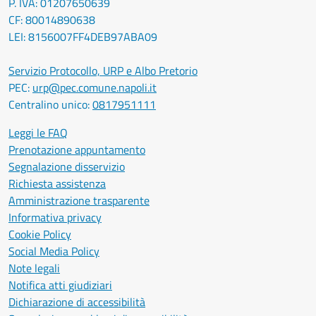
P. IVA: 01207650639
CF: 80014890638
LEI: 8156007FF4DEB97ABA09
Servizio Protocollo, URP e Albo Pretorio
PEC:
urp@pec.comune.napoli.it
Centralino unico:
0817951111
Leggi le FAQ
Prenotazione appuntamento
Segnalazione disservizio
Richiesta assistenza
Amministrazione trasparente
Informativa privacy
Cookie Policy
Social Media Policy
Note legali
Notifica atti giudiziari
Dichiarazione di accessibilità