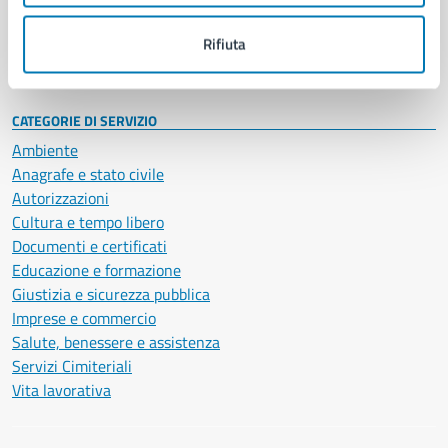
Personale amministrativo
Documenti e dati
Rifiuta
Intranet, posta aziendale e protocollo
CATEGORIE DI SERVIZIO
Ambiente
Anagrafe e stato civile
Autorizzazioni
Cultura e tempo libero
Documenti e certificati
Educazione e formazione
Giustizia e sicurezza pubblica
Imprese e commercio
Salute, benessere e assistenza
Servizi Cimiteriali
Vita lavorativa