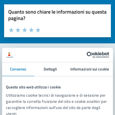
Quanto sono chiare le informazioni su questa
pagina?
Valuta la chiarezza delle informazioni (da 1 a 5 stelle)
Seleziona il numero di stelle per valutare la chiarezza delle i
Valuta 1 stelle su 5
Valuta 2 stelle su 5
Valuta 3 stelle su 5
Valuta 4 stelle su 5
Valuta 5 stelle su 5
Contatta il comune
Consenso
Dettagli
Informazioni sui cookie
Leggi le domande frequenti
Richiedi assistenza
Questo sito web utilizza i cookie
Utilizziamo cookie tecnici di navigazione e di sessione per
Prenota appuntamento
garantire la corretta fruizione del sito e cookie analitici per
raccogliere informazioni sull'uso del sito da parte degli
Problemi in città
utenti.