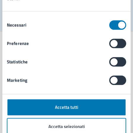
Segnala disservizio
Selezione
Necessari
del
consenso
Preferenze
Statistiche
Comune di Napoli
Marketing
AMMINISTRAZIONE
Aree amministrative
Organi di governo
Municipalità
Accetta tutti
Uffici
Enti e fondazioni
Accetta selezionati
Politici