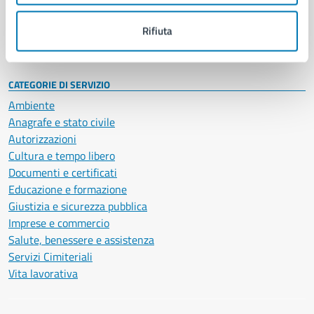
Personale amministrativo
Documenti e dati
Rifiuta
Intranet, posta aziendale e protocollo
CATEGORIE DI SERVIZIO
Ambiente
Anagrafe e stato civile
Autorizzazioni
Cultura e tempo libero
Documenti e certificati
Educazione e formazione
Giustizia e sicurezza pubblica
Imprese e commercio
Salute, benessere e assistenza
Servizi Cimiteriali
Vita lavorativa