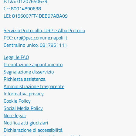
P. IVA: 01207650639
CF: 80014890638
LEI: 8156007FF4DEB97ABA09
Servizio Protocollo, URP e Albo Pretorio
PEC:
urp@pec.comune.napoli.it
Centralino unico:
0817951111
Leggi le FAQ
Prenotazione appuntamento
Segnalazione disservizio
Richiesta assistenza
Amministrazione trasparente
Informativa privacy
Cookie Policy
Social Media Policy
Note legali
Notifica atti giudiziari
Dichiarazione di accessibilità