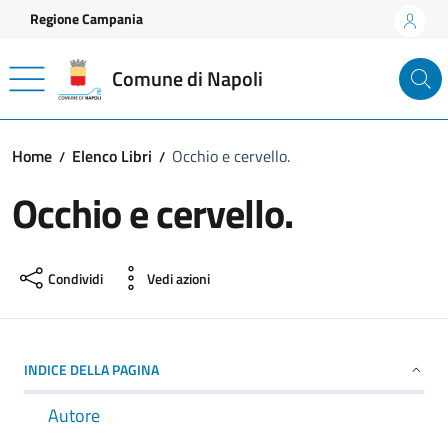
Vai ai contenuti
Vai al footer
Regione Campania
Comune di Napoli
Home
Elenco Libri
Occhio e cervello.
Occhio e cervello.
Condividi
Vedi azioni
INDICE DELLA PAGINA
Autore