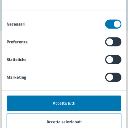
Segnala disservizio
Selezione
Necessari
del
consenso
Preferenze
Statistiche
Comune di Napoli
Marketing
AMMINISTRAZIONE
Aree amministrative
Organi di governo
Municipalità
Accetta tutti
Uffici
Enti e fondazioni
Accetta selezionati
Politici