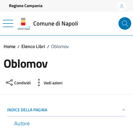
Vai ai contenuti
Vai al footer
Regione Campania
Comune di Napoli
Home
Elenco Libri
Oblomov
Oblomov
Condividi
Vedi azioni
INDICE DELLA PAGINA
Autore