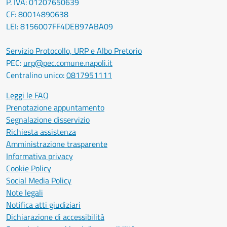
P. IVA: 01207650639
CF: 80014890638
LEI: 8156007FF4DEB97ABA09
Servizio Protocollo, URP e Albo Pretorio
PEC:
urp@pec.comune.napoli.it
Centralino unico:
0817951111
Leggi le FAQ
Prenotazione appuntamento
Segnalazione disservizio
Richiesta assistenza
Amministrazione trasparente
Informativa privacy
Cookie Policy
Social Media Policy
Note legali
Notifica atti giudiziari
Dichiarazione di accessibilità