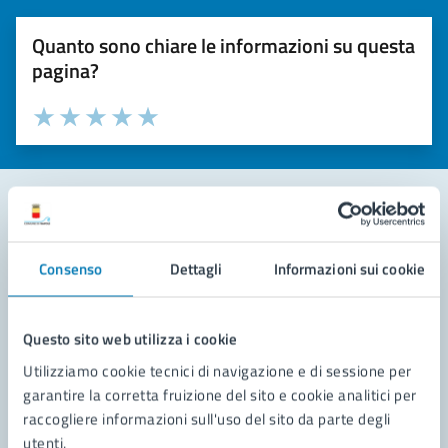
Quanto sono chiare le informazioni su questa
pagina?
Valuta la chiarezza delle informazioni (da 1 a 5 stelle)
Seleziona il numero di stelle per valutare la chiarezza delle i
Valuta 1 stelle su 5
Valuta 2 stelle su 5
Valuta 3 stelle su 5
Valuta 4 stelle su 5
Valuta 5 stelle su 5
Contatta il comune
Consenso
Dettagli
Informazioni sui cookie
Leggi le domande frequenti
Richiedi assistenza
Questo sito web utilizza i cookie
Utilizziamo cookie tecnici di navigazione e di sessione per
Prenota appuntamento
garantire la corretta fruizione del sito e cookie analitici per
raccogliere informazioni sull'uso del sito da parte degli
Problemi in città
utenti.