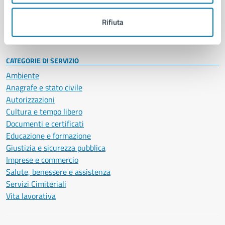
Personale amministrativo
Documenti e dati
Rifiuta
Intranet, posta aziendale e protocollo
CATEGORIE DI SERVIZIO
Ambiente
Anagrafe e stato civile
Autorizzazioni
Cultura e tempo libero
Documenti e certificati
Educazione e formazione
Giustizia e sicurezza pubblica
Imprese e commercio
Salute, benessere e assistenza
Servizi Cimiteriali
Vita lavorativa