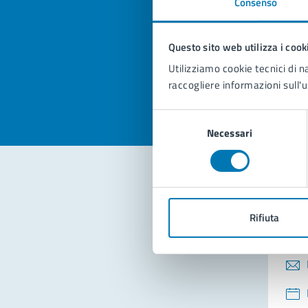
Consenso
Quan
pagi
Questo sito web utilizza i cook
Valuta la
Selezi
Utilizziamo cookie tecnici di n
Valuta 
Val
raccogliere informazioni sull'u
Selezione
Necessari
del
consenso
Con
Rifiuta