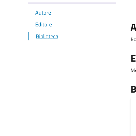
Autore
A
Editore
Biblioteca
Ro
E
M
B