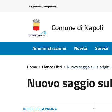
Vai ai contenuti
Vai al footer
Regione Campania
Comune di Napoli
Amministrazione
Novità
Servizi
Home
Elenco Libri
Nuovo saggio sulle origini 
Nuovo saggio sull
INDICE DELLA PAGINA