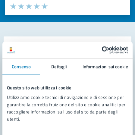
Valuta la chiarezza delle informazioni (da 1 a 5 stelle)
Seleziona il numero di stelle per valutare la chiarezza delle i
Valuta 1 stelle su 5
Valuta 2 stelle su 5
Valuta 3 stelle su 5
Valuta 4 stelle su 5
Valuta 5 stelle su 5
Contatta il comune
Leggi le domande frequenti
Consenso
Dettagli
Informazioni sui cookie
Richiedi assistenza
Prenota appuntamento
Questo sito web utilizza i cookie
Utilizziamo cookie tecnici di navigazione e di sessione per
Problemi in città
garantire la corretta fruizione del sito e cookie analitici per
raccogliere informazioni sull'uso del sito da parte degli
Segnala disservizio
utenti.