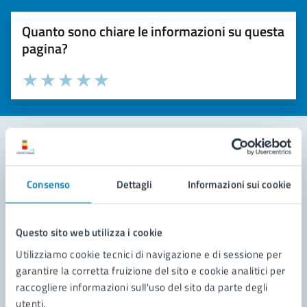
Quanto sono chiare le informazioni su questa
pagina?
Valuta la chiarezza delle informazioni (da 1 a 5 stelle)
Seleziona il numero di stelle per valutare la chiarezza delle i
Valuta 1 stelle su 5
Valuta 2 stelle su 5
Valuta 3 stelle su 5
Valuta 4 stelle su 5
Valuta 5 stelle su 5
Contatta il comune
Consenso
Dettagli
Informazioni sui cookie
Leggi le domande frequenti
Richiedi assistenza
Questo sito web utilizza i cookie
Utilizziamo cookie tecnici di navigazione e di sessione per
Prenota appuntamento
garantire la corretta fruizione del sito e cookie analitici per
raccogliere informazioni sull'uso del sito da parte degli
Problemi in città
utenti.