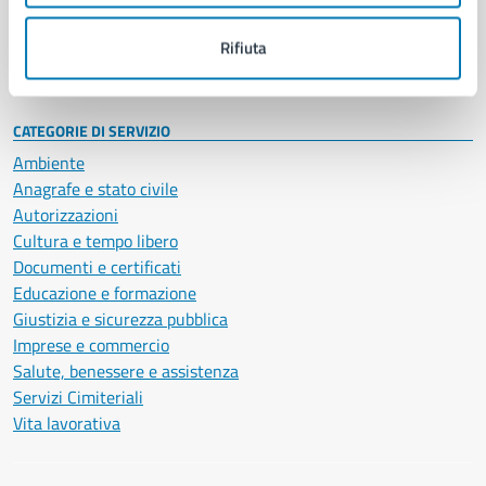
Personale amministrativo
Documenti e dati
Rifiuta
Intranet, posta aziendale e protocollo
CATEGORIE DI SERVIZIO
Ambiente
Anagrafe e stato civile
Autorizzazioni
Cultura e tempo libero
Documenti e certificati
Educazione e formazione
Giustizia e sicurezza pubblica
Imprese e commercio
Salute, benessere e assistenza
Servizi Cimiteriali
Vita lavorativa