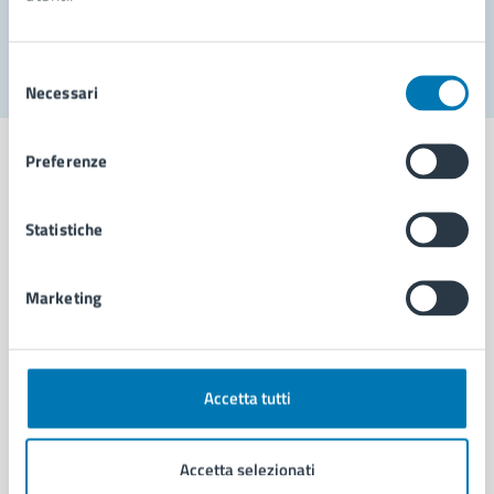
Segnala disservizio
Selezione
Necessari
del
consenso
Preferenze
Statistiche
Comune di Napoli
Marketing
AMMINISTRAZIONE
Aree amministrative
Organi di governo
Municipalità
Accetta tutti
Uffici
Enti e fondazioni
Accetta selezionati
Politici