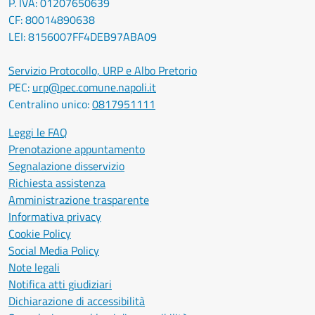
P. IVA: 01207650639
CF: 80014890638
LEI: 8156007FF4DEB97ABA09
Servizio Protocollo, URP e Albo Pretorio
PEC:
urp@pec.comune.napoli.it
Centralino unico:
0817951111
Leggi le FAQ
Prenotazione appuntamento
Segnalazione disservizio
Richiesta assistenza
Amministrazione trasparente
Informativa privacy
Cookie Policy
Social Media Policy
Note legali
Notifica atti giudiziari
Dichiarazione di accessibilità