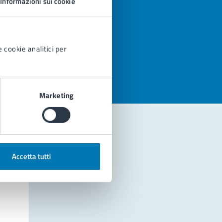
Informazioni sui cookie
azioni
 cookie analitici per
Marketing
Accetta tutti