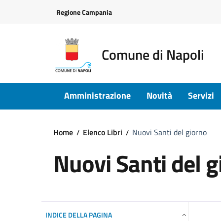
Vai ai contenuti
Vai al footer
Regione Campania
Comune di Napoli
Amministrazione
Novità
Servizi
Home
Elenco Libri
Nuovi Santi del giorno
Nuovi Santi del g
INDICE DELLA PAGINA