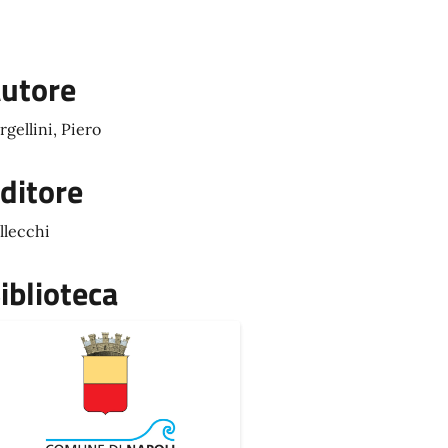
utore
rgellini, Piero
ditore
llecchi
iblioteca