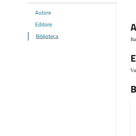
Autore
A
Editore
Biblioteca
Ba
E
Va
B