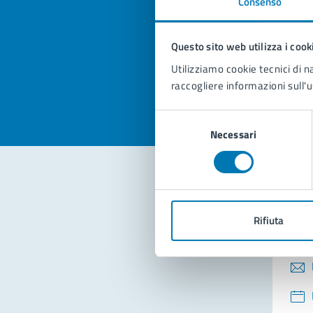
Consenso
Quan
pagi
Questo sito web utilizza i cook
Valuta la
Selezi
Utilizziamo cookie tecnici di n
Valuta 
Val
raccogliere informazioni sull'u
Selezione
Necessari
del
consenso
Con
Rifiuta