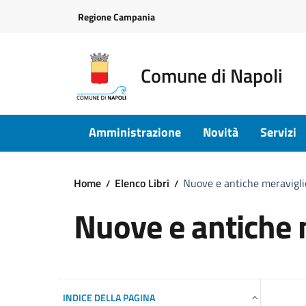
Vai ai contenuti
Vai al footer
Regione Campania
Comune di Napoli
Amministrazione
Novità
Servizi
Home
Elenco Libri
Nuove e antiche meravigli
Nuove e antiche 
INDICE DELLA PAGINA