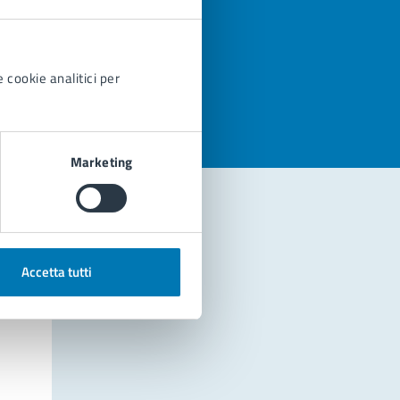
azioni
 cookie analitici per
Marketing
Accetta tutti