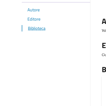
Autore
A
Editore
Biblioteca
We
E
Gu
B