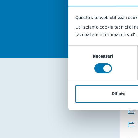
pagi
Questo sito web utilizza i cook
Valuta la
Selezi
Utilizziamo cookie tecnici di n
Valuta 
Val
raccogliere informazioni sull'u
Selezione
Necessari
del
consenso
Con
Rifiuta