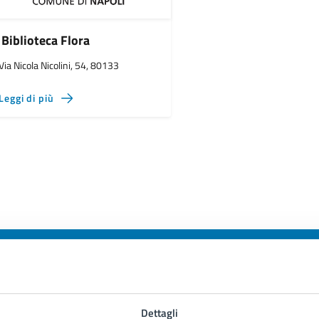
Biblioteca Flora
Via Nicola Nicolini, 54, 80133
Leggi di più
to sono chiare le informazioni su questa
Dettagli