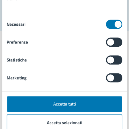
Segnala disservizio
Selezione
Necessari
del
consenso
Preferenze
Statistiche
Comune di Napoli
Marketing
AMMINISTRAZIONE
Aree amministrative
Organi di governo
Municipalità
Accetta tutti
Uffici
Enti e fondazioni
Accetta selezionati
Politici