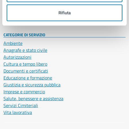
Personale amministrativo
Documenti e dati
Rifiuta
Intranet, posta aziendale e protocollo
CATEGORIE DI SERVIZIO
Ambiente
Anagrafe e stato civile
Autorizzazioni
Cultura e tempo libero
Documenti e certificati
Educazione e formazione
Giustizia e sicurezza pubblica
Imprese e commercio
Salute, benessere e assistenza
Servizi Cimiteriali
Vita lavorativa