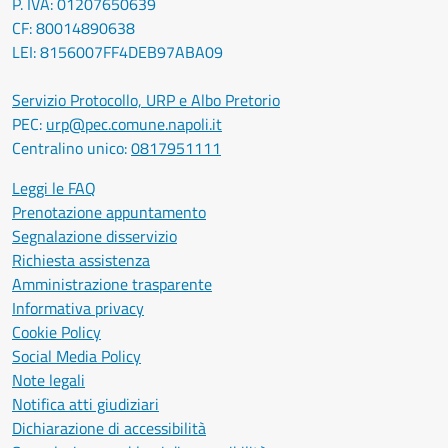
P. IVA: 01207650639
CF: 80014890638
LEI: 8156007FF4DEB97ABA09
Servizio Protocollo, URP e Albo Pretorio
PEC:
urp@pec.comune.napoli.it
Centralino unico:
0817951111
Leggi le FAQ
Prenotazione appuntamento
Segnalazione disservizio
Richiesta assistenza
Amministrazione trasparente
Informativa privacy
Cookie Policy
Social Media Policy
Note legali
Notifica atti giudiziari
Dichiarazione di accessibilità