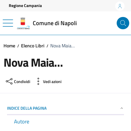
Vai ai contenuti
Vai al footer
Regione Campania
Comune di Napoli
Home
Elenco Libri
Nova Maia…
Nova Maia…
Condividi
Vedi azioni
INDICE DELLA PAGINA
Autore