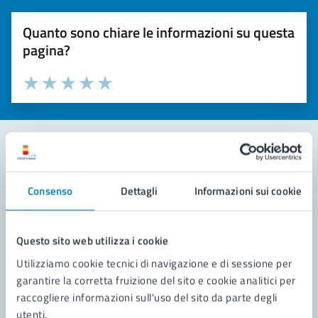
Quanto sono chiare le informazioni su questa
pagina?
Valuta la chiarezza delle informazioni (da 1 a 5 stelle)
Seleziona il numero di stelle per valutare la chiarezza delle i
Valuta 1 stelle su 5
Valuta 2 stelle su 5
Valuta 3 stelle su 5
Valuta 4 stelle su 5
Valuta 5 stelle su 5
Contatta il comune
Consenso
Dettagli
Informazioni sui cookie
Leggi le domande frequenti
Richiedi assistenza
Questo sito web utilizza i cookie
Utilizziamo cookie tecnici di navigazione e di sessione per
Prenota appuntamento
garantire la corretta fruizione del sito e cookie analitici per
raccogliere informazioni sull'uso del sito da parte degli
Problemi in città
utenti.