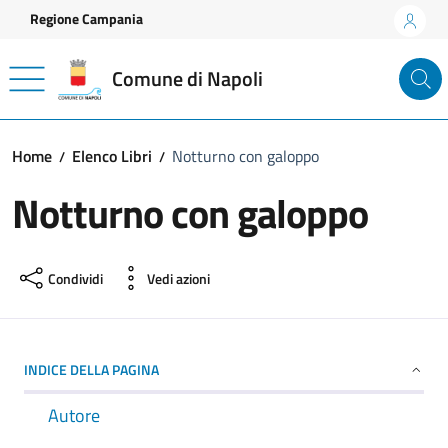
Vai ai contenuti
Vai al footer
Regione Campania
Comune di Napoli
Home
Elenco Libri
Notturno con galoppo
Notturno con galoppo
Condividi
Vedi azioni
INDICE DELLA PAGINA
Autore