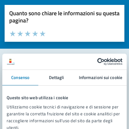
Quanto sono chiare le informazioni su questa
pagina?
Valuta la chiarezza delle informazioni (da 1 a 5 stelle)
Seleziona il numero di stelle per valutare la chiarezza delle i
Valuta 1 stelle su 5
Valuta 2 stelle su 5
Valuta 3 stelle su 5
Valuta 4 stelle su 5
Valuta 5 stelle su 5
Contatta il comune
Consenso
Dettagli
Informazioni sui cookie
Leggi le domande frequenti
Richiedi assistenza
Questo sito web utilizza i cookie
Utilizziamo cookie tecnici di navigazione e di sessione per
Prenota appuntamento
garantire la corretta fruizione del sito e cookie analitici per
raccogliere informazioni sull'uso del sito da parte degli
Problemi in città
utenti.