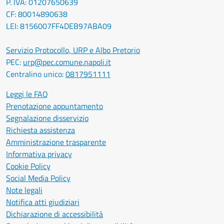
P. IVA: 01207650639
CF: 80014890638
LEI: 8156007FF4DEB97ABA09
Servizio Protocollo, URP e Albo Pretorio
PEC:
urp@pec.comune.napoli.it
Centralino unico:
0817951111
Leggi le FAQ
Prenotazione appuntamento
Segnalazione disservizio
Richiesta assistenza
Amministrazione trasparente
Informativa privacy
Cookie Policy
Social Media Policy
Note legali
Notifica atti giudiziari
Dichiarazione di accessibilità