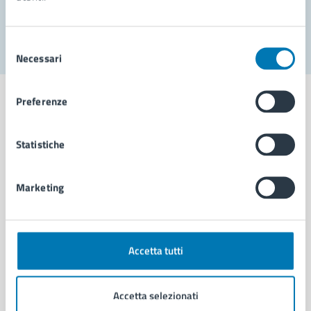
Segnala disservizio
Selezione
Necessari
del
consenso
Preferenze
Statistiche
Comune di Napoli
Marketing
AMMINISTRAZIONE
Aree amministrative
Organi di governo
Municipalità
Accetta tutti
Uffici
Enti e fondazioni
Accetta selezionati
Politici