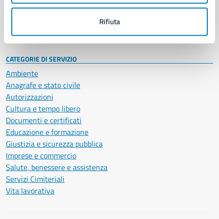
Personale amministrativo
Documenti e dati
Rifiuta
Intranet, posta aziendale e protocollo
CATEGORIE DI SERVIZIO
Ambiente
Anagrafe e stato civile
Autorizzazioni
Cultura e tempo libero
Documenti e certificati
Educazione e formazione
Giustizia e sicurezza pubblica
Imprese e commercio
Salute, benessere e assistenza
Servizi Cimiteriali
Vita lavorativa