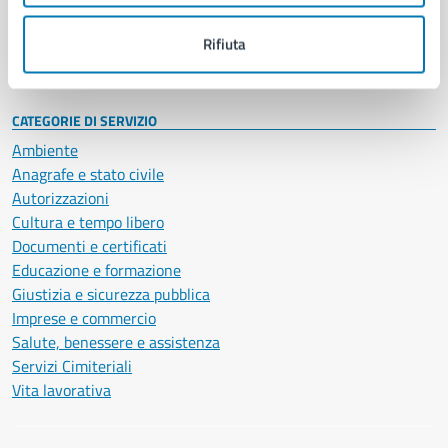
Personale amministrativo
Documenti e dati
Rifiuta
Intranet, posta aziendale e protocollo
CATEGORIE DI SERVIZIO
Ambiente
Anagrafe e stato civile
Autorizzazioni
Cultura e tempo libero
Documenti e certificati
Educazione e formazione
Giustizia e sicurezza pubblica
Imprese e commercio
Salute, benessere e assistenza
Servizi Cimiteriali
Vita lavorativa