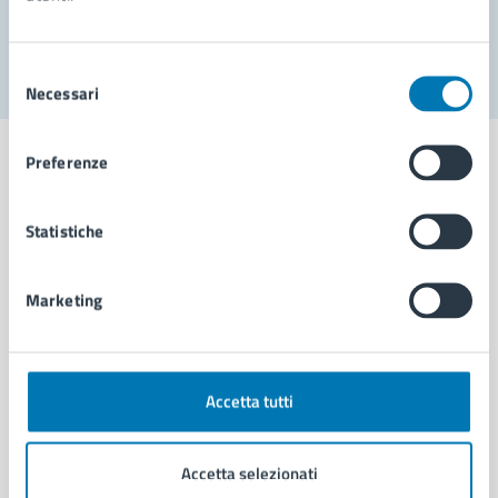
Segnala disservizio
Selezione
Necessari
del
consenso
Preferenze
Statistiche
Comune di Napoli
Marketing
AMMINISTRAZIONE
Aree amministrative
Organi di governo
Municipalità
Accetta tutti
Uffici
Enti e fondazioni
Accetta selezionati
Politici