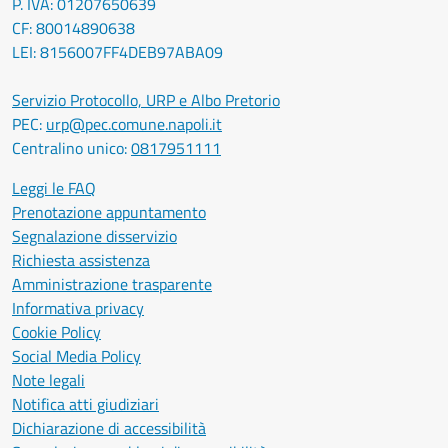
P. IVA: 01207650639
CF: 80014890638
LEI: 8156007FF4DEB97ABA09
Servizio Protocollo, URP e Albo Pretorio
PEC:
urp@pec.comune.napoli.it
Centralino unico:
0817951111
Leggi le FAQ
Prenotazione appuntamento
Segnalazione disservizio
Richiesta assistenza
Amministrazione trasparente
Informativa privacy
Cookie Policy
Social Media Policy
Note legali
Notifica atti giudiziari
Dichiarazione di accessibilità