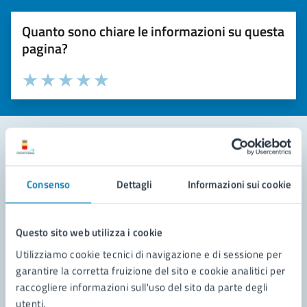
Quanto sono chiare le informazioni su questa
pagina?
Valuta la chiarezza delle informazioni (da 1 a 5 stelle)
Seleziona il numero di stelle per valutare la chiarezza delle i
Valuta 1 stelle su 5
Valuta 2 stelle su 5
Valuta 3 stelle su 5
Valuta 4 stelle su 5
Valuta 5 stelle su 5
Contatta il comune
Consenso
Dettagli
Informazioni sui cookie
Leggi le domande frequenti
Richiedi assistenza
Questo sito web utilizza i cookie
Utilizziamo cookie tecnici di navigazione e di sessione per
Prenota appuntamento
garantire la corretta fruizione del sito e cookie analitici per
raccogliere informazioni sull'uso del sito da parte degli
Problemi in città
utenti.