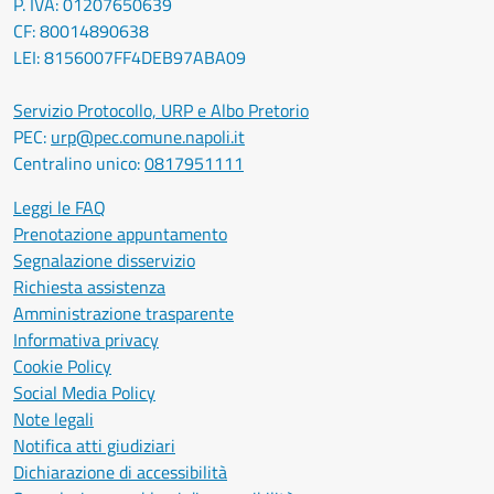
P. IVA: 01207650639
CF: 80014890638
LEI: 8156007FF4DEB97ABA09
Servizio Protocollo, URP e Albo Pretorio
PEC:
urp@pec.comune.napoli.it
Centralino unico:
0817951111
Leggi le FAQ
Prenotazione appuntamento
Segnalazione disservizio
Richiesta assistenza
Amministrazione trasparente
Informativa privacy
Cookie Policy
Social Media Policy
Note legali
Notifica atti giudiziari
Dichiarazione di accessibilità