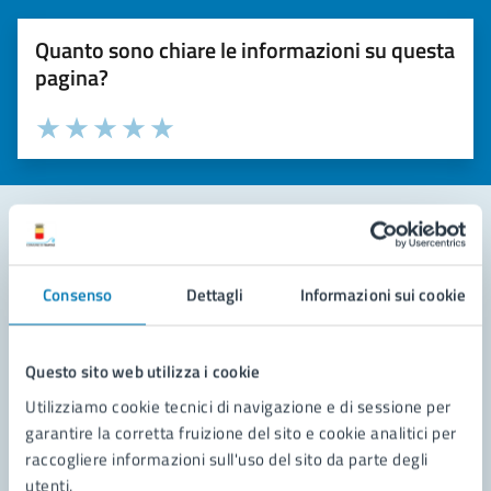
Quanto sono chiare le informazioni su questa
pagina?
Valuta la chiarezza delle informazioni (da 1 a 5 stelle)
Seleziona il numero di stelle per valutare la chiarezza delle i
Valuta 1 stelle su 5
Valuta 2 stelle su 5
Valuta 3 stelle su 5
Valuta 4 stelle su 5
Valuta 5 stelle su 5
Contatta il comune
Consenso
Dettagli
Informazioni sui cookie
Leggi le domande frequenti
Richiedi assistenza
Questo sito web utilizza i cookie
Utilizziamo cookie tecnici di navigazione e di sessione per
Prenota appuntamento
garantire la corretta fruizione del sito e cookie analitici per
raccogliere informazioni sull'uso del sito da parte degli
Problemi in città
utenti.