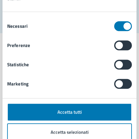
Segnala disservizio
Selezione
Necessari
del
consenso
Preferenze
Statistiche
Comune di Napoli
Marketing
AMMINISTRAZIONE
Aree amministrative
Organi di governo
Municipalità
Accetta tutti
Uffici
Enti e fondazioni
Accetta selezionati
Politici