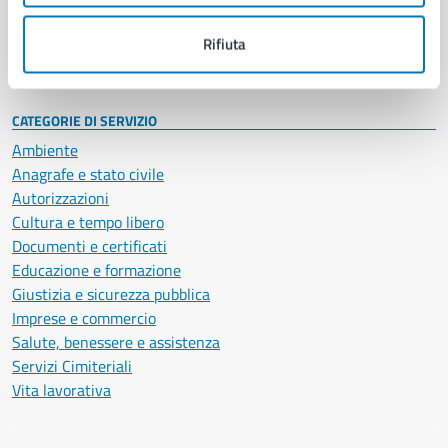
Personale amministrativo
Documenti e dati
Rifiuta
Intranet, posta aziendale e protocollo
CATEGORIE DI SERVIZIO
Ambiente
Anagrafe e stato civile
Autorizzazioni
Cultura e tempo libero
Documenti e certificati
Educazione e formazione
Giustizia e sicurezza pubblica
Imprese e commercio
Salute, benessere e assistenza
Servizi Cimiteriali
Vita lavorativa