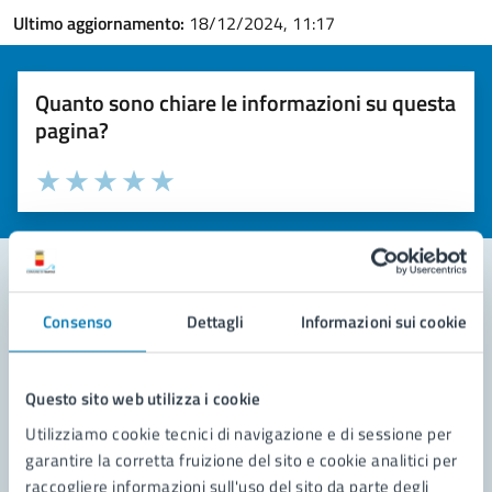
Ultimo aggiornamento:
18/12/2024, 11:17
Quanto sono chiare le informazioni su questa
pagina?
Valuta la chiarezza delle informazioni (da 1 a 5 stelle)
Seleziona il numero di stelle per valutare la chiarezza delle i
Valuta 1 stelle su 5
Valuta 2 stelle su 5
Valuta 3 stelle su 5
Valuta 4 stelle su 5
Valuta 5 stelle su 5
Consenso
Dettagli
Informazioni sui cookie
Contatta il comune
Leggi le domande frequenti
Questo sito web utilizza i cookie
Richiedi assistenza
Utilizziamo cookie tecnici di navigazione e di sessione per
garantire la corretta fruizione del sito e cookie analitici per
Prenota appuntamento
raccogliere informazioni sull'uso del sito da parte degli