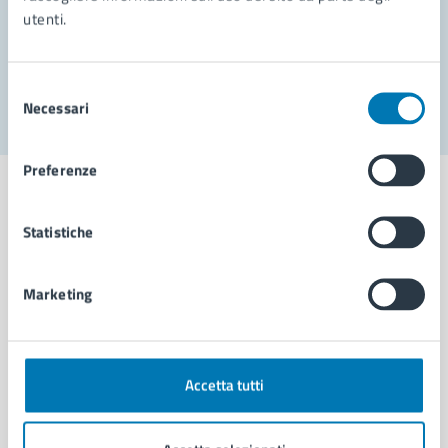
utenti.
Problemi in città
Segnala disservizio
Selezione
Necessari
del
consenso
Preferenze
Statistiche
Comune di Napoli
Marketing
AMMINISTRAZIONE
Aree amministrative
Organi di governo
Accetta tutti
Municipalità
Uffici