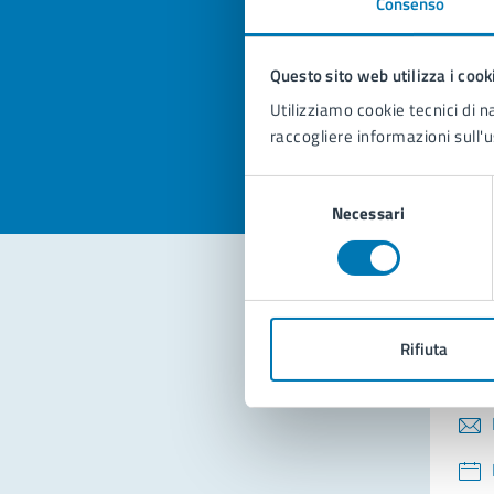
Consenso
Quan
pagi
Questo sito web utilizza i cook
Valuta la
Selezi
Utilizziamo cookie tecnici di n
Valuta 
Val
raccogliere informazioni sull'u
Selezione
Necessari
del
consenso
Con
Rifiuta