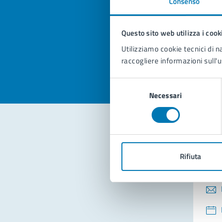
Consenso
Quan
pagi
Questo sito web utilizza i cook
Valuta la
Selezi
Utilizziamo cookie tecnici di n
Valuta 
Val
raccogliere informazioni sull'u
Selezione
Necessari
del
consenso
Con
Rifiuta