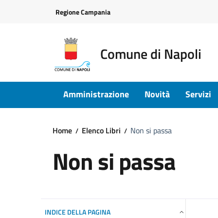
Vai ai contenuti
Vai al footer
Regione Campania
Comune di Napoli
Amministrazione
Novità
Servizi
Home
Elenco Libri
Non si passa
Non si passa
INDICE DELLA PAGINA