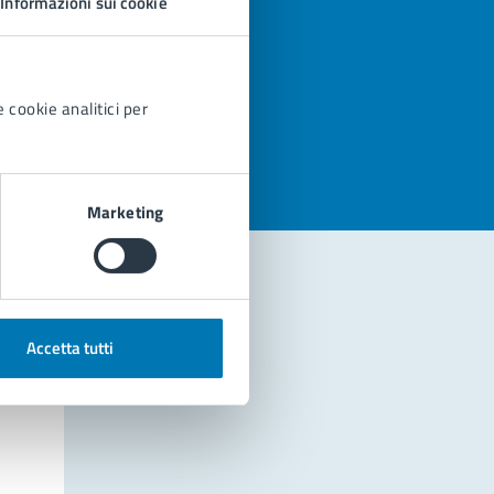
Informazioni sui cookie
azioni
 cookie analitici per
Marketing
Accetta tutti