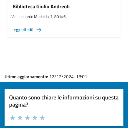
Biblioteca Giulio Andreoli
Via Leonardo Murialdo, 7, 80146
Leggi di più
Ultimo aggiornamento:
12/12/2024, 18:01
Quanto sono chiare le informazioni su questa
pagina?
Valuta la chiarezza delle informazioni (da 1 a 5 stelle)
Seleziona il numero di stelle per valutare la chiarezza delle i
Valuta 1 stelle su 5
Valuta 2 stelle su 5
Valuta 3 stelle su 5
Valuta 4 stelle su 5
Valuta 5 stelle su 5