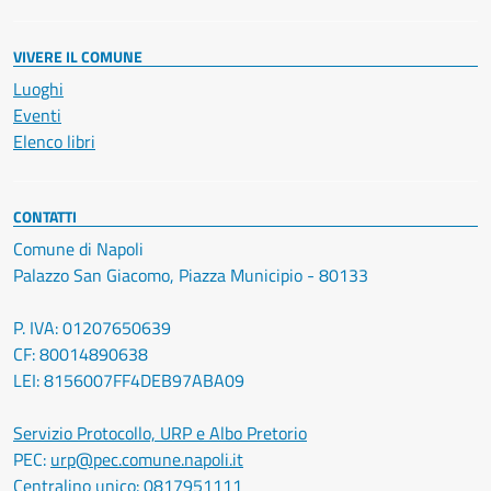
VIVERE IL COMUNE
Luoghi
Eventi
Elenco libri
CONTATTI
Comune di Napoli
Palazzo San Giacomo, Piazza Municipio - 80133
P. IVA: 01207650639
CF: 80014890638
LEI: 8156007FF4DEB97ABA09
Servizio Protocollo, URP e Albo Pretorio
PEC:
urp@pec.comune.napoli.it
Centralino unico:
0817951111