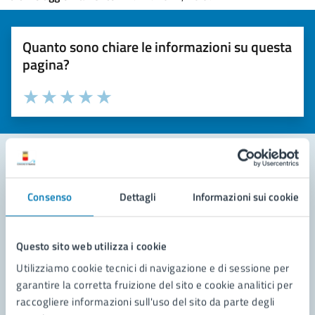
Quanto sono chiare le informazioni su questa
pagina?
Valuta la chiarezza delle informazioni (da 1 a 5 stelle)
Seleziona il numero di stelle per valutare la chiarezza delle i
Valuta 1 stelle su 5
Valuta 2 stelle su 5
Valuta 3 stelle su 5
Valuta 4 stelle su 5
Valuta 5 stelle su 5
Contatta il comune
Consenso
Dettagli
Informazioni sui cookie
Leggi le domande frequenti
Questo sito web utilizza i cookie
Richiedi assistenza
Utilizziamo cookie tecnici di navigazione e di sessione per
Prenota appuntamento
garantire la corretta fruizione del sito e cookie analitici per
raccogliere informazioni sull'uso del sito da parte degli