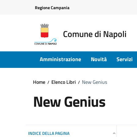
Vai ai contenuti
Vai al footer
Regione Campania
Comune di Napoli
Amministrazione
Novità
Servizi
Home
Elenco Libri
New Genius
New Genius
INDICE DELLA PAGINA