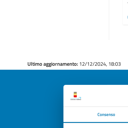
Ultimo aggiornamento:
12/12/2024, 18:03
Quan
pagi
Consenso
Valuta la
Selezi