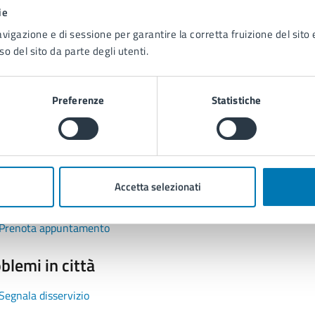
1 stelle su 5
uta 2 stelle su 5
Valuta 3 stelle su 5
Valuta 4 stelle su 5
Valuta 5 stelle su 5
ie
avigazione e di sessione per garantire la corretta fruizione del sito e
so del sito da parte degli utenti.
Preferenze
Statistiche
tatta il comune
Leggi le domande frequenti
Accetta selezionati
Richiedi assistenza
Prenota appuntamento
blemi in città
Segnala disservizio