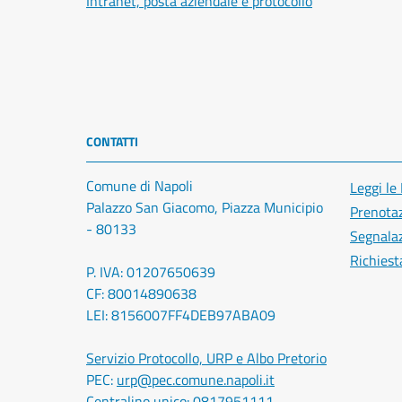
Intranet, posta aziendale e protocollo
CONTATTI
Comune di Napoli
Leggi le
Palazzo San Giacomo, Piazza Municipio
Prenota
- 80133
Segnalaz
Richiest
P. IVA: 01207650639
CF: 80014890638
LEI: 8156007FF4DEB97ABA09
Servizio Protocollo, URP e Albo Pretorio
PEC:
urp@pec.comune.napoli.it
Centralino unico:
0817951111