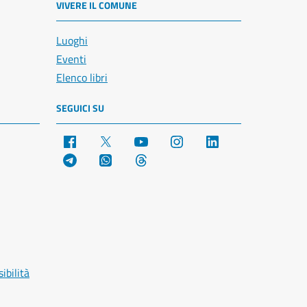
VIVERE IL COMUNE
Luoghi
Eventi
Elenco libri
SEGUICI SU
Facebook
X
YouTube
Instagram
LinkedIn
Telegram
WhatsApp
Threads
ibilità