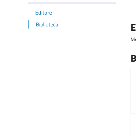
Editore
E
Biblioteca
Me
B