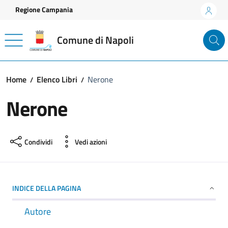
Vai ai contenuti
Vai al footer
Regione Campania
Comune di Napoli
Home
Elenco Libri
Nerone
Nerone
Condividi
Vedi azioni
INDICE DELLA PAGINA
Autore