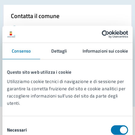
Contatta il comune
Leggi le domande frequenti
Richiedi assistenza
Consenso
Dettagli
Informazioni sui cookie
Prenota appuntamento
Problemi in città
Questo sito web utilizza i cookie
Segnala disservizio
Utilizziamo cookie tecnici di navigazione e di sessione per
garantire la corretta fruizione del sito e cookie analitici per
raccogliere informazioni sull'uso del sito da parte degli
utenti.
Selezione
Necessari
del