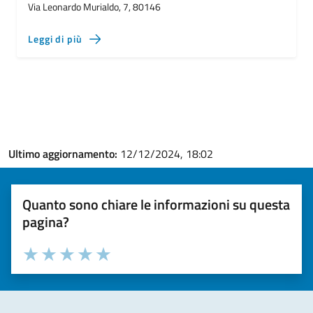
Via Leonardo Murialdo, 7, 80146
Leggi di più
Ultimo aggiornamento:
12/12/2024, 18:02
Quanto sono chiare le informazioni su questa
pagina?
Valuta la chiarezza delle informazioni (da 1 a 5 stelle)
Seleziona il numero di stelle per valutare la chiarezza delle i
Valuta 1 stelle su 5
Valuta 2 stelle su 5
Valuta 3 stelle su 5
Valuta 4 stelle su 5
Valuta 5 stelle su 5