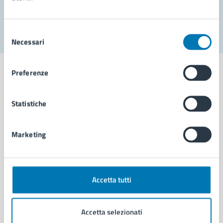
Segnala disservizio
Selezione
Necessari
del
consenso
Preferenze
Statistiche
Comune di Napoli
Marketing
AMMINISTRAZIONE
Aree amministrative
Organi di governo
Municipalità
Accetta tutti
Uffici
Enti e fondazioni
Accetta selezionati
Politici