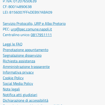
P. IVA: 01207650639
CF: 80014890638
LEI: 8156007FF4DEB97ABA09
Servizio Protocollo, URP e Albo Pretorio
PEC:
urp@pec.comune.napoli.it
Centralino unico:
0817951111
Leggi le FAQ
Prenotazione appuntamento
Segnalazione disservizio
Richiesta assistenza
Amministrazione trasparente
Informativa privacy
Cookie Policy
Social Media Policy
Note legali
Notifica atti giudiziari
Dichiarazione di accessibilità