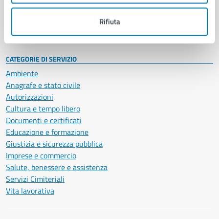
Personale amministrativo
Documenti e dati
Rifiuta
Intranet, posta aziendale e protocollo
CATEGORIE DI SERVIZIO
Ambiente
Anagrafe e stato civile
Autorizzazioni
Cultura e tempo libero
Documenti e certificati
Educazione e formazione
Giustizia e sicurezza pubblica
Imprese e commercio
Salute, benessere e assistenza
Servizi Cimiteriali
Vita lavorativa