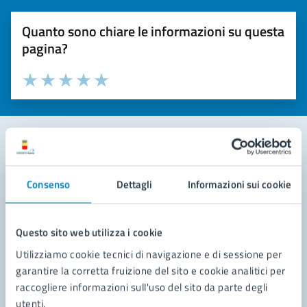
Quanto sono chiare le informazioni su questa
pagina?
Valuta la chiarezza delle informazioni (da 1 a 5 stelle)
Seleziona il numero di stelle per valutare la chiarezza delle i
Valuta 1 stelle su 5
Valuta 2 stelle su 5
Valuta 3 stelle su 5
Valuta 4 stelle su 5
Valuta 5 stelle su 5
Contatta il comune
Consenso
Dettagli
Informazioni sui cookie
Leggi le domande frequenti
Richiedi assistenza
Questo sito web utilizza i cookie
Utilizziamo cookie tecnici di navigazione e di sessione per
Prenota appuntamento
garantire la corretta fruizione del sito e cookie analitici per
raccogliere informazioni sull'uso del sito da parte degli
Problemi in città
utenti.