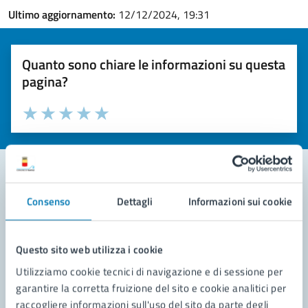
Ultimo aggiornamento:
12/12/2024, 19:31
Quanto sono chiare le informazioni su questa
pagina?
Valuta la chiarezza delle informazioni (da 1 a 5 stelle)
Seleziona il numero di stelle per valutare la chiarezza delle i
Valuta 1 stelle su 5
Valuta 2 stelle su 5
Valuta 3 stelle su 5
Valuta 4 stelle su 5
Valuta 5 stelle su 5
Consenso
Dettagli
Informazioni sui cookie
Contatta il comune
Leggi le domande frequenti
Questo sito web utilizza i cookie
Richiedi assistenza
Utilizziamo cookie tecnici di navigazione e di sessione per
garantire la corretta fruizione del sito e cookie analitici per
Prenota appuntamento
raccogliere informazioni sull'uso del sito da parte degli