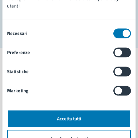
utenti.
Problemi in città
Segnala disservizio
Selezione
Necessari
del
consenso
Preferenze
Statistiche
Comune di Napoli
Marketing
AMMINISTRAZIONE
Aree amministrative
Organi di governo
Accetta tutti
Municipalità
Uffici