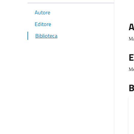
Autore
A
Editore
Biblioteca
Ma
E
M
B