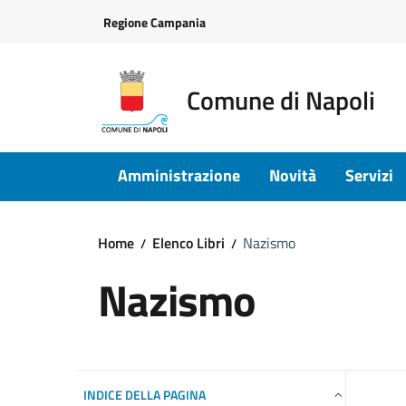
Vai ai contenuti
Vai al footer
Regione Campania
Comune di Napoli
Amministrazione
Novità
Servizi
Home
Elenco Libri
Nazismo
Nazismo
INDICE DELLA PAGINA