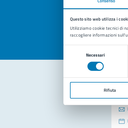
Consenso
Quan
pagi
Questo sito web utilizza i cook
Valuta la
Selezi
Utilizziamo cookie tecnici di n
Valuta 
Val
raccogliere informazioni sull'u
Selezione
Necessari
del
consenso
Con
Rifiuta