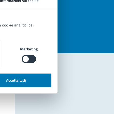
Informazioni sui cookie
azioni
 cookie analitici per
Marketing
Accetta tutti