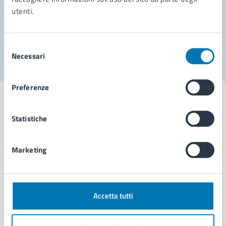
utenti.
Problemi in città
Segnala disservizio
Selezione
Necessari
del
consenso
Preferenze
Statistiche
Comune di Napoli
Marketing
AMMINISTRAZIONE
Aree amministrative
Organi di governo
Accetta tutti
Municipalità
Uffici