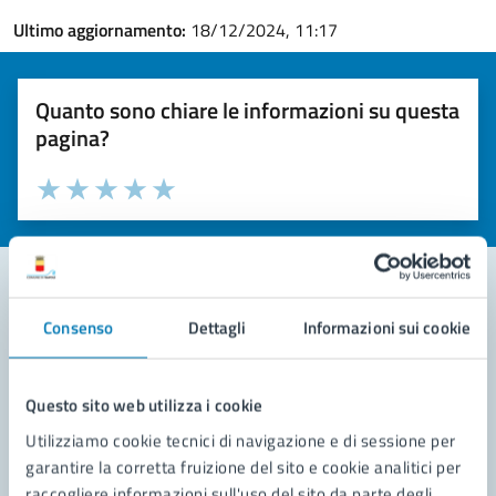
Ultimo aggiornamento:
18/12/2024, 11:17
Quanto sono chiare le informazioni su questa
pagina?
Valuta la chiarezza delle informazioni (da 1 a 5 stelle)
Seleziona il numero di stelle per valutare la chiarezza delle i
Valuta 1 stelle su 5
Valuta 2 stelle su 5
Valuta 3 stelle su 5
Valuta 4 stelle su 5
Valuta 5 stelle su 5
Consenso
Dettagli
Informazioni sui cookie
Contatta il comune
Leggi le domande frequenti
Questo sito web utilizza i cookie
Richiedi assistenza
Utilizziamo cookie tecnici di navigazione e di sessione per
garantire la corretta fruizione del sito e cookie analitici per
Prenota appuntamento
raccogliere informazioni sull'uso del sito da parte degli