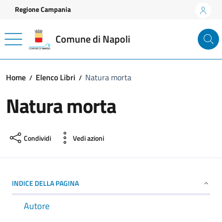
Vai ai contenuti
Vai al footer
Regione Campania
Comune di Napoli
Home
Elenco Libri
Natura morta
Natura morta
Condividi
Vedi azioni
INDICE DELLA PAGINA
Autore