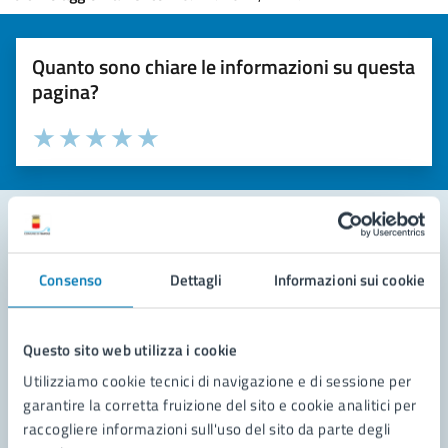
Quanto sono chiare le informazioni su questa
pagina?
Valuta la chiarezza delle informazioni (da 1 a 5 stelle)
Seleziona il numero di stelle per valutare la chiarezza delle i
Valuta 1 stelle su 5
Valuta 2 stelle su 5
Valuta 3 stelle su 5
Valuta 4 stelle su 5
Valuta 5 stelle su 5
Contatta il comune
Consenso
Dettagli
Informazioni sui cookie
Leggi le domande frequenti
Questo sito web utilizza i cookie
Richiedi assistenza
Utilizziamo cookie tecnici di navigazione e di sessione per
Prenota appuntamento
garantire la corretta fruizione del sito e cookie analitici per
raccogliere informazioni sull'uso del sito da parte degli