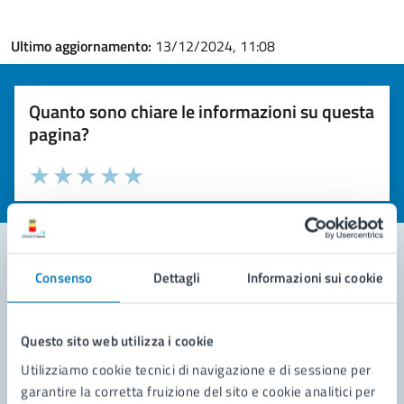
Ultimo aggiornamento:
13/12/2024, 11:08
Quanto sono chiare le informazioni su questa
pagina?
Valuta la chiarezza delle informazioni (da 1 a 5 stelle)
Seleziona il numero di stelle per valutare la chiarezza delle i
Valuta 1 stelle su 5
Valuta 2 stelle su 5
Valuta 3 stelle su 5
Valuta 4 stelle su 5
Valuta 5 stelle su 5
Consenso
Dettagli
Informazioni sui cookie
Contatta il comune
Leggi le domande frequenti
Questo sito web utilizza i cookie
Utilizziamo cookie tecnici di navigazione e di sessione per
Richiedi assistenza
garantire la corretta fruizione del sito e cookie analitici per