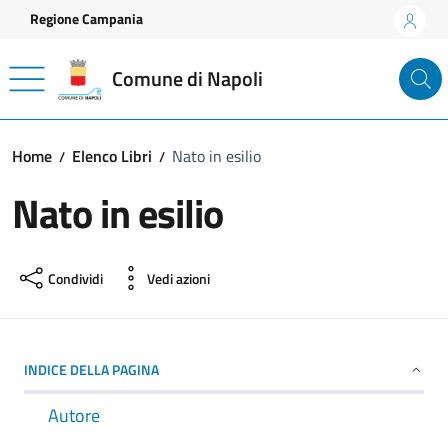
Vai ai contenuti
Vai al footer
Regione Campania
Comune di Napoli
Home
Elenco Libri
Nato in esilio
Nato in esilio
Condividi
Vedi azioni
INDICE DELLA PAGINA
Autore