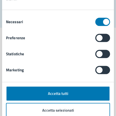
Segnala disservizio
Selezione
Necessari
del
consenso
Preferenze
Statistiche
Comune di Napoli
Marketing
AMMINISTRAZIONE
Aree amministrative
Organi di governo
Municipalità
Accetta tutti
Uffici
Enti e fondazioni
Accetta selezionati
Politici