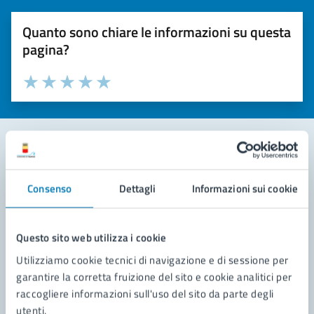
Quanto sono chiare le informazioni su questa
pagina?
Valuta la chiarezza delle informazioni (da 1 a 5 stelle)
Seleziona il numero di stelle per valutare la chiarezza delle i
Valuta 1 stelle su 5
Valuta 2 stelle su 5
Valuta 3 stelle su 5
Valuta 4 stelle su 5
Valuta 5 stelle su 5
Contatta il comune
Consenso
Dettagli
Informazioni sui cookie
Leggi le domande frequenti
Richiedi assistenza
Questo sito web utilizza i cookie
Utilizziamo cookie tecnici di navigazione e di sessione per
Prenota appuntamento
garantire la corretta fruizione del sito e cookie analitici per
raccogliere informazioni sull'uso del sito da parte degli
Problemi in città
utenti.