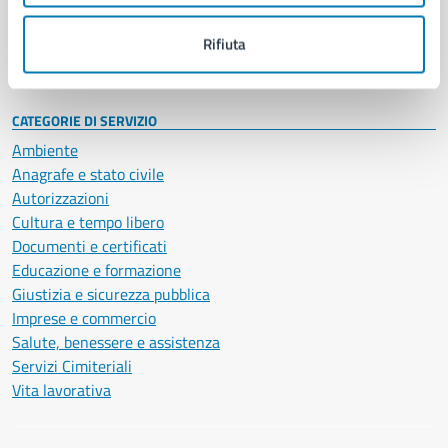
Personale amministrativo
Documenti e dati
Rifiuta
Intranet, posta aziendale e protocollo
CATEGORIE DI SERVIZIO
Ambiente
Anagrafe e stato civile
Autorizzazioni
Cultura e tempo libero
Documenti e certificati
Educazione e formazione
Giustizia e sicurezza pubblica
Imprese e commercio
Salute, benessere e assistenza
Servizi Cimiteriali
Vita lavorativa