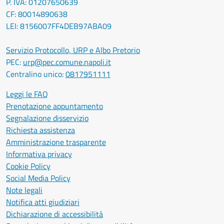
P. IVA: 01207650639
CF: 80014890638
LEI: 8156007FF4DEB97ABA09
Servizio Protocollo, URP e Albo Pretorio
PEC:
urp@pec.comune.napoli.it
Centralino unico:
0817951111
Leggi le FAQ
Prenotazione appuntamento
Segnalazione disservizio
Richiesta assistenza
Amministrazione trasparente
Informativa privacy
Cookie Policy
Social Media Policy
Note legali
Notifica atti giudiziari
Dichiarazione di accessibilità