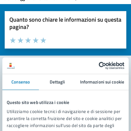
Quanto sono chiare le informazioni su questa
pagina?
Valuta la chiarezza delle informazioni (da 1 a 5 stelle)
Seleziona il numero di stelle per valutare la chiarezza delle i
Valuta 1 stelle su 5
Valuta 2 stelle su 5
Valuta 3 stelle su 5
Valuta 4 stelle su 5
Valuta 5 stelle su 5
Contatta il comune
Consenso
Dettagli
Informazioni sui cookie
Leggi le domande frequenti
Questo sito web utilizza i cookie
Richiedi assistenza
Utilizziamo cookie tecnici di navigazione e di sessione per
Prenota appuntamento
garantire la corretta fruizione del sito e cookie analitici per
raccogliere informazioni sull'uso del sito da parte degli