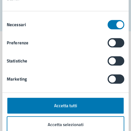
Segnala disservizio
Selezione
Necessari
del
consenso
Preferenze
Statistiche
Comune di Napoli
Marketing
AMMINISTRAZIONE
Aree amministrative
Organi di governo
Municipalità
Accetta tutti
Uffici
Enti e fondazioni
Accetta selezionati
Politici