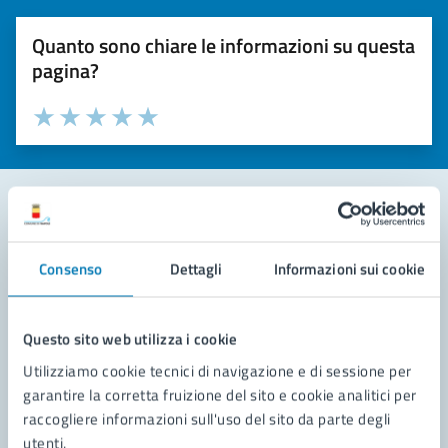
Quanto sono chiare le informazioni su questa
pagina?
Valuta la chiarezza delle informazioni (da 1 a 5 stelle)
Seleziona il numero di stelle per valutare la chiarezza delle i
Valuta 1 stelle su 5
Valuta 2 stelle su 5
Valuta 3 stelle su 5
Valuta 4 stelle su 5
Valuta 5 stelle su 5
Contatta il comune
Consenso
Dettagli
Informazioni sui cookie
Leggi le domande frequenti
Richiedi assistenza
Questo sito web utilizza i cookie
Utilizziamo cookie tecnici di navigazione e di sessione per
Prenota appuntamento
garantire la corretta fruizione del sito e cookie analitici per
raccogliere informazioni sull'uso del sito da parte degli
Problemi in città
utenti.