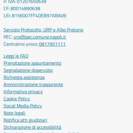
P. IVA: 01207650639
CF: 80014890638
LEI: 8156007FF4DEB97ABA09
Servizio Protocollo, URP e Albo Pretorio
PEC:
urp@pec.comune.napoli.it
Centralino unico:
0817951111
Leggi le FAQ
Prenotazione appuntamento
Segnalazione disservizio
Richiesta assistenza
Amministrazione trasparente
Informativa privacy
Cookie Policy
Social Media Policy
Note legali
Notifica atti giudiziari
Dichiarazione di accessibilità