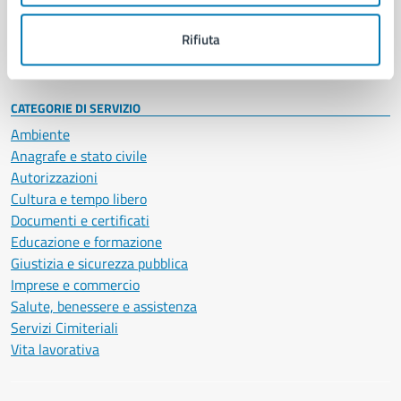
Personale amministrativo
Documenti e dati
Rifiuta
Intranet, posta aziendale e protocollo
CATEGORIE DI SERVIZIO
Ambiente
Anagrafe e stato civile
Autorizzazioni
Cultura e tempo libero
Documenti e certificati
Educazione e formazione
Giustizia e sicurezza pubblica
Imprese e commercio
Salute, benessere e assistenza
Servizi Cimiteriali
Vita lavorativa