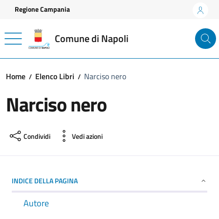
Vai ai contenuti
Vai al footer
Regione Campania
Comune di Napoli
Home
Elenco Libri
Narciso nero
Narciso nero
Condividi
Vedi azioni
INDICE DELLA PAGINA
Autore