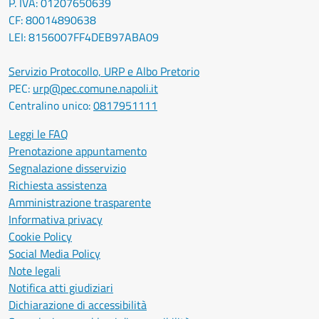
P. IVA: 01207650639
CF: 80014890638
LEI: 8156007FF4DEB97ABA09
Servizio Protocollo, URP e Albo Pretorio
PEC:
urp@pec.comune.napoli.it
Centralino unico:
0817951111
Leggi le FAQ
Prenotazione appuntamento
Segnalazione disservizio
Richiesta assistenza
Amministrazione trasparente
Informativa privacy
Cookie Policy
Social Media Policy
Note legali
Notifica atti giudiziari
Dichiarazione di accessibilità