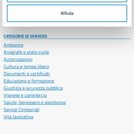
Personale amministrativo
Documenti e dati
Rifiuta
Intranet, posta aziendale e protocollo
CATEGORIE DI SERVIZIO
Ambiente
Anagrafe e stato civile
Autorizzazioni
Cultura e tempo libero
Documenti e certificati
Educazione e formazione
Giustizia e sicurezza pubblica
Imprese e commercio
Salute, benessere e assistenza
Servizi Cimiteriali
Vita lavorativa