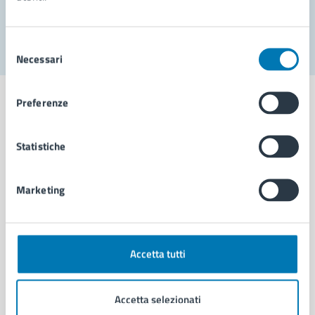
Segnala disservizio
Selezione
Necessari
del
consenso
Preferenze
Statistiche
Comune di Napoli
Marketing
AMMINISTRAZIONE
Aree amministrative
Organi di governo
Municipalità
Accetta tutti
Uffici
Enti e fondazioni
Accetta selezionati
Politici