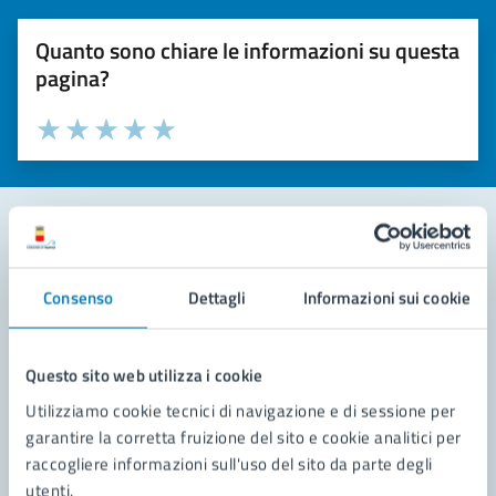
Quanto sono chiare le informazioni su questa
pagina?
Valuta la chiarezza delle informazioni (da 1 a 5 stelle)
Seleziona il numero di stelle per valutare la chiarezza delle i
Valuta 1 stelle su 5
Valuta 2 stelle su 5
Valuta 3 stelle su 5
Valuta 4 stelle su 5
Valuta 5 stelle su 5
Contatta il comune
Consenso
Dettagli
Informazioni sui cookie
Leggi le domande frequenti
Richiedi assistenza
Questo sito web utilizza i cookie
Utilizziamo cookie tecnici di navigazione e di sessione per
Prenota appuntamento
garantire la corretta fruizione del sito e cookie analitici per
raccogliere informazioni sull'uso del sito da parte degli
Problemi in città
utenti.