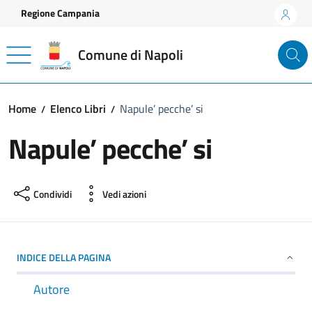
Vai ai contenuti
Vai al footer
Regione Campania
Comune di Napoli
Home
Elenco Libri
Napule’ pecche’ si
Napule’ pecche’ si
Condividi
Vedi azioni
INDICE DELLA PAGINA
Autore