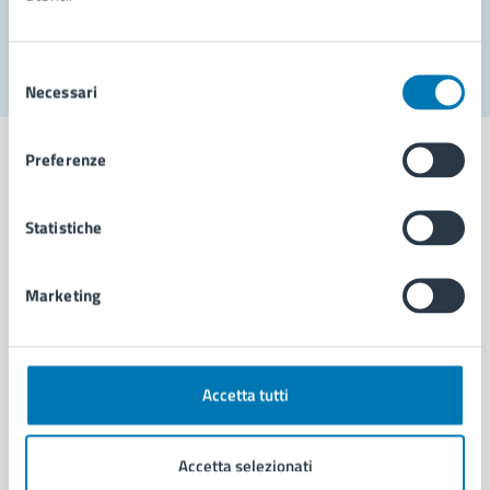
Segnala disservizio
Selezione
Necessari
del
consenso
Preferenze
Statistiche
Comune di Napoli
Marketing
AMMINISTRAZIONE
Aree amministrative
Organi di governo
Municipalità
Accetta tutti
Uffici
Enti e fondazioni
Accetta selezionati
Politici