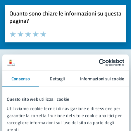
Quanto sono chiare le informazioni su questa
pagina?
Valuta la chiarezza delle informazioni (da 1 a 5 stelle)
Seleziona il numero di stelle per valutare la chiarezza delle i
Valuta 1 stelle su 5
Valuta 2 stelle su 5
Valuta 3 stelle su 5
Valuta 4 stelle su 5
Valuta 5 stelle su 5
Contatta il comune
Consenso
Dettagli
Informazioni sui cookie
Leggi le domande frequenti
Richiedi assistenza
Questo sito web utilizza i cookie
Utilizziamo cookie tecnici di navigazione e di sessione per
Prenota appuntamento
garantire la corretta fruizione del sito e cookie analitici per
raccogliere informazioni sull'uso del sito da parte degli
Problemi in città
utenti.