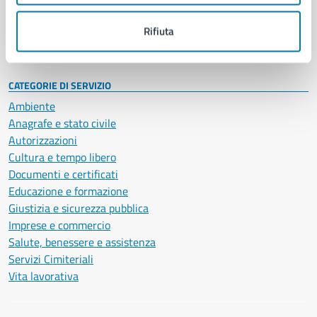
Personale amministrativo
Documenti e dati
Rifiuta
Intranet, posta aziendale e protocollo
CATEGORIE DI SERVIZIO
Ambiente
Anagrafe e stato civile
Autorizzazioni
Cultura e tempo libero
Documenti e certificati
Educazione e formazione
Giustizia e sicurezza pubblica
Imprese e commercio
Salute, benessere e assistenza
Servizi Cimiteriali
Vita lavorativa