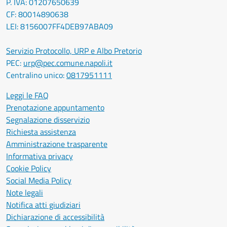
P. IVA: 01207650639
CF: 80014890638
LEI: 8156007FF4DEB97ABA09
Servizio Protocollo, URP e Albo Pretorio
PEC:
urp@pec.comune.napoli.it
Centralino unico:
0817951111
Leggi le FAQ
Prenotazione appuntamento
Segnalazione disservizio
Richiesta assistenza
Amministrazione trasparente
Informativa privacy
Cookie Policy
Social Media Policy
Note legali
Notifica atti giudiziari
Dichiarazione di accessibilità