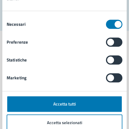
Segnala disservizio
Selezione
Necessari
del
consenso
Preferenze
Statistiche
Comune di Napoli
Marketing
AMMINISTRAZIONE
Aree amministrative
Organi di governo
Municipalità
Accetta tutti
Uffici
Enti e fondazioni
Accetta selezionati
Politici