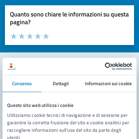
Quanto sono chiare le informazioni su questa
pagina?
Valuta la chiarezza delle informazioni (da 1 a 5 stelle)
Seleziona il numero di stelle per valutare la chiarezza delle i
Valuta 1 stelle su 5
Valuta 2 stelle su 5
Valuta 3 stelle su 5
Valuta 4 stelle su 5
Valuta 5 stelle su 5
Contatta il comune
Consenso
Dettagli
Informazioni sui cookie
Leggi le domande frequenti
Richiedi assistenza
Questo sito web utilizza i cookie
Utilizziamo cookie tecnici di navigazione e di sessione per
Prenota appuntamento
garantire la corretta fruizione del sito e cookie analitici per
raccogliere informazioni sull'uso del sito da parte degli
Problemi in città
utenti.