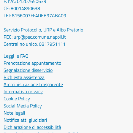
P. IVA: 01207650639
CF: 80014890638
LEI: 8156007FF4DEB97ABA09
Servizio Protocollo, URP e Albo Pretorio
PEC:
urp@pec.comune.napoli.it
Centralino unico:
0817951111
Leggi le FAQ
Prenotazione appuntamento
Segnalazione disservizio
Richiesta assistenza
Amministrazione trasparente
Informativa privacy
Cookie Policy
Social Media Policy
Note legali
Notifica atti giudiziari
Dichiarazione di accessibilità