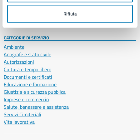
Personale amministrativo
Documenti e dati
Rifiuta
Intranet, posta aziendale e protocollo
CATEGORIE DI SERVIZIO
Ambiente
Anagrafe e stato civile
Autorizzazioni
Cultura e tempo libero
Documenti e certificati
Educazione e formazione
Giustizia e sicurezza pubblica
Imprese e commercio
Salute, benessere e assistenza
Servizi Cimiteriali
Vita lavorativa