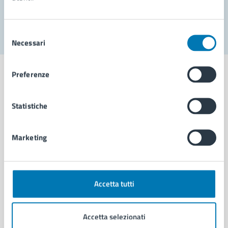
Segnala disservizio
Selezione
Necessari
del
consenso
Preferenze
Statistiche
Comune di Napoli
Marketing
AMMINISTRAZIONE
Aree amministrative
Organi di governo
Municipalità
Accetta tutti
Uffici
Enti e fondazioni
Accetta selezionati
Politici