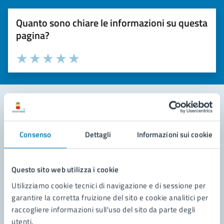
Quanto sono chiare le informazioni su questa
pagina?
Valuta la chiarezza delle informazioni (da 1 a 5 stelle)
Seleziona il numero di stelle per valutare la chiarezza delle i
Valuta 1 stelle su 5
Valuta 2 stelle su 5
Valuta 3 stelle su 5
Valuta 4 stelle su 5
Valuta 5 stelle su 5
Contatta il comune
Consenso
Dettagli
Informazioni sui cookie
Leggi le domande frequenti
Richiedi assistenza
Questo sito web utilizza i cookie
Utilizziamo cookie tecnici di navigazione e di sessione per
Prenota appuntamento
garantire la corretta fruizione del sito e cookie analitici per
raccogliere informazioni sull'uso del sito da parte degli
Problemi in città
utenti.