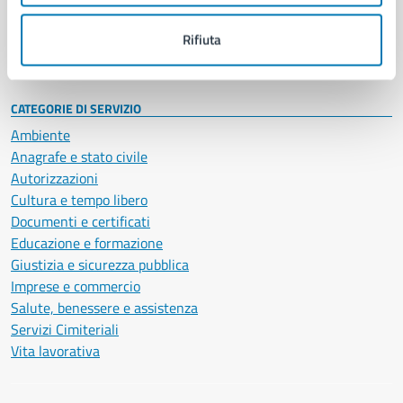
Personale amministrativo
Documenti e dati
Rifiuta
Intranet, posta aziendale e protocollo
CATEGORIE DI SERVIZIO
Ambiente
Anagrafe e stato civile
Autorizzazioni
Cultura e tempo libero
Documenti e certificati
Educazione e formazione
Giustizia e sicurezza pubblica
Imprese e commercio
Salute, benessere e assistenza
Servizi Cimiteriali
Vita lavorativa