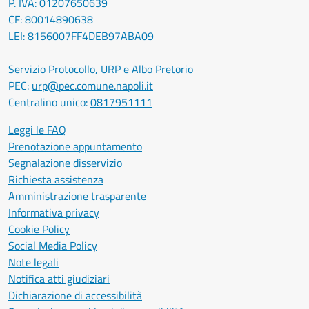
P. IVA: 01207650639
CF: 80014890638
LEI: 8156007FF4DEB97ABA09
Servizio Protocollo, URP e Albo Pretorio
PEC:
urp@pec.comune.napoli.it
Centralino unico:
0817951111
Leggi le FAQ
Prenotazione appuntamento
Segnalazione disservizio
Richiesta assistenza
Amministrazione trasparente
Informativa privacy
Cookie Policy
Social Media Policy
Note legali
Notifica atti giudiziari
Dichiarazione di accessibilità