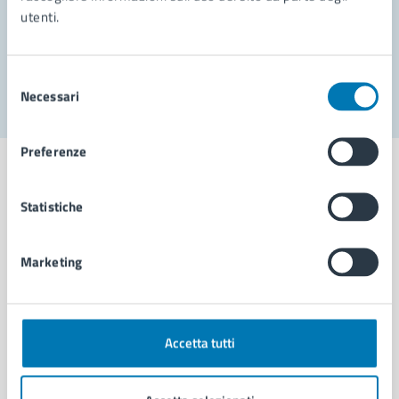
utenti.
Problemi in città
Segnala disservizio
Selezione
Necessari
del
consenso
Preferenze
Statistiche
Comune di Napoli
Marketing
AMMINISTRAZIONE
Aree amministrative
Organi di governo
Accetta tutti
Municipalità
Uffici