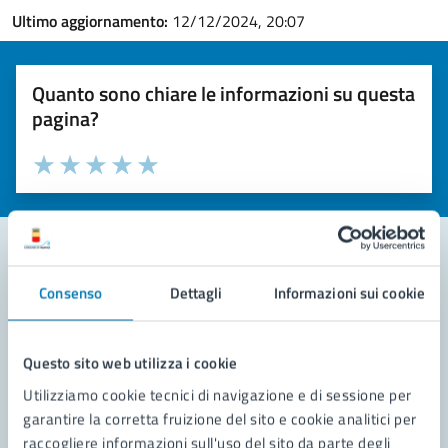
Ultimo aggiornamento:
12/12/2024, 20:07
Quanto sono chiare le informazioni su questa
pagina?
Valuta la chiarezza delle informazioni (da 1 a 5 stelle)
Seleziona il numero di stelle per valutare la chiarezza delle i
Valuta 1 stelle su 5
Valuta 2 stelle su 5
Valuta 3 stelle su 5
Valuta 4 stelle su 5
Valuta 5 stelle su 5
Consenso
Dettagli
Informazioni sui cookie
Contatta il comune
Leggi le domande frequenti
Questo sito web utilizza i cookie
Richiedi assistenza
Utilizziamo cookie tecnici di navigazione e di sessione per
garantire la corretta fruizione del sito e cookie analitici per
Prenota appuntamento
raccogliere informazioni sull'uso del sito da parte degli