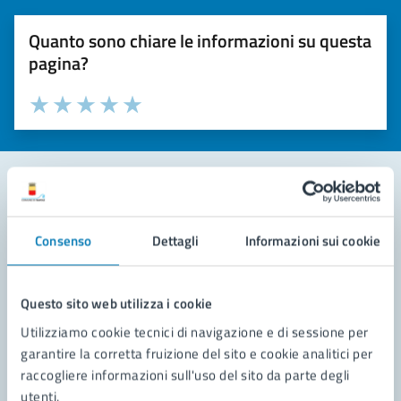
Quanto sono chiare le informazioni su questa
pagina?
Valuta la chiarezza delle informazioni (da 1 a 5 stelle)
Seleziona il numero di stelle per valutare la chiarezza delle i
Valuta 1 stelle su 5
Valuta 2 stelle su 5
Valuta 3 stelle su 5
Valuta 4 stelle su 5
Valuta 5 stelle su 5
Contatta il comune
Consenso
Dettagli
Informazioni sui cookie
Leggi le domande frequenti
Richiedi assistenza
Questo sito web utilizza i cookie
Utilizziamo cookie tecnici di navigazione e di sessione per
Prenota appuntamento
garantire la corretta fruizione del sito e cookie analitici per
raccogliere informazioni sull'uso del sito da parte degli
Problemi in città
utenti.