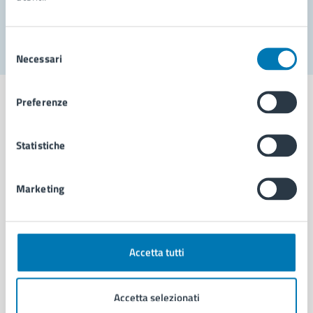
Segnala disservizio
Selezione
Necessari
del
consenso
Preferenze
Statistiche
Comune di Napoli
Marketing
AMMINISTRAZIONE
Aree amministrative
Organi di governo
Municipalità
Accetta tutti
Uffici
Enti e fondazioni
Accetta selezionati
Politici