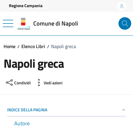
Vai ai contenuti
Vai al footer
Regione Campania
Comune di Napoli
Home
Elenco Libri
Napoli greca
Napoli greca
Condividi
Vedi azioni
INDICE DELLA PAGINA
Autore