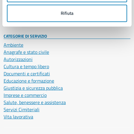
Personale amministrativo
Documenti e dati
Rifiuta
Intranet, posta aziendale e protocollo
CATEGORIE DI SERVIZIO
Ambiente
Anagrafe e stato civile
Autorizzazioni
Cultura e tempo libero
Documenti e certificati
Educazione e formazione
Giustizia e sicurezza pubblica
Imprese e commercio
Salute, benessere e assistenza
Servizi Cimiteriali
Vita lavorativa