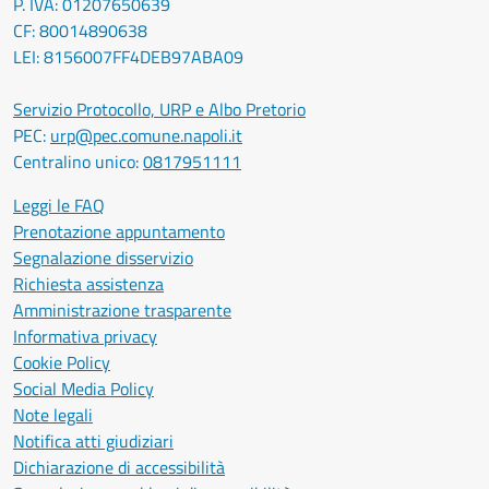
P. IVA: 01207650639
CF: 80014890638
LEI: 8156007FF4DEB97ABA09
Servizio Protocollo, URP e Albo Pretorio
PEC:
urp@pec.comune.napoli.it
Centralino unico:
0817951111
Leggi le FAQ
Prenotazione appuntamento
Segnalazione disservizio
Richiesta assistenza
Amministrazione trasparente
Informativa privacy
Cookie Policy
Social Media Policy
Note legali
Notifica atti giudiziari
Dichiarazione di accessibilità