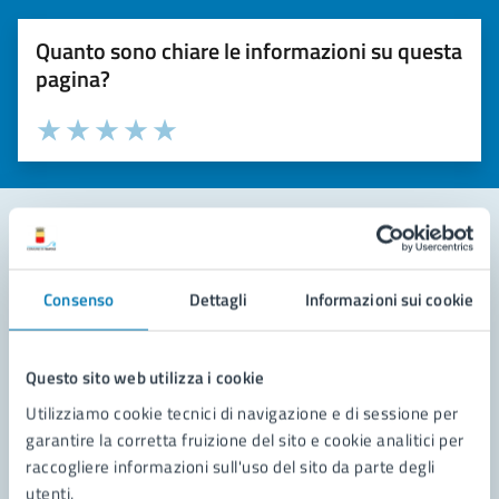
Quanto sono chiare le informazioni su questa
pagina?
Valuta la chiarezza delle informazioni (da 1 a 5 stelle)
Seleziona il numero di stelle per valutare la chiarezza delle i
Valuta 1 stelle su 5
Valuta 2 stelle su 5
Valuta 3 stelle su 5
Valuta 4 stelle su 5
Valuta 5 stelle su 5
Contatta il comune
Consenso
Dettagli
Informazioni sui cookie
Leggi le domande frequenti
Richiedi assistenza
Questo sito web utilizza i cookie
Utilizziamo cookie tecnici di navigazione e di sessione per
Prenota appuntamento
garantire la corretta fruizione del sito e cookie analitici per
raccogliere informazioni sull'uso del sito da parte degli
Problemi in città
utenti.