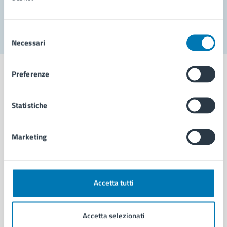
Segnala disservizio
Selezione
Necessari
del
consenso
Preferenze
Statistiche
Comune di Napoli
Marketing
AMMINISTRAZIONE
Aree amministrative
Organi di governo
Municipalità
Accetta tutti
Uffici
Enti e fondazioni
Accetta selezionati
Politici