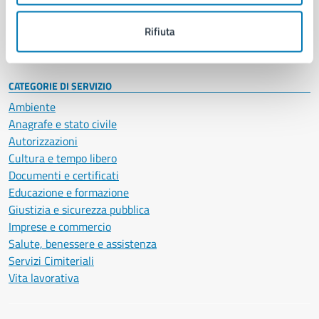
Personale amministrativo
Documenti e dati
Rifiuta
Intranet, posta aziendale e protocollo
CATEGORIE DI SERVIZIO
Ambiente
Anagrafe e stato civile
Autorizzazioni
Cultura e tempo libero
Documenti e certificati
Educazione e formazione
Giustizia e sicurezza pubblica
Imprese e commercio
Salute, benessere e assistenza
Servizi Cimiteriali
Vita lavorativa