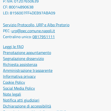
P. IVA: 01207650639
CF: 80014890638
LEI: 8156007FF4DEB97ABA09
Servizio Protocollo, URP e Albo Pretorio
PEC:
urp@pec.comune.napoli.it
Centralino unico:
0817951111
Leggi le FAQ
Prenotazione appuntamento
Segnalazione disservizio
Richiesta assistenza
Amministrazione trasparente
Informativa privacy
Cookie Policy
Social Media Policy
Note legali
Notifica atti giudiziari
Dichiarazione di accessibilità