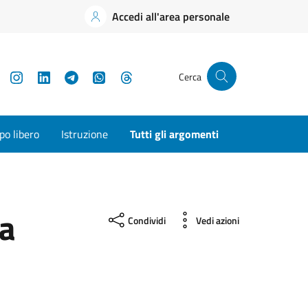
Accedi all'area personale
YouTube
Instagram
LinkedIn
Telegram
WhatsApp
Threads
Cerca
o libero
Istruzione
Tutti gli argomenti
da
Condividi
Vedi azioni