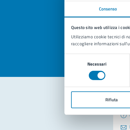
Consenso
Quan
pagi
Questo sito web utilizza i cook
Utilizziamo cookie tecnici di n
Valuta la
Selezi
raccogliere informazioni sull'u
Valuta 
Val
Selezione
Necessari
del
consenso
Rifiuta
Con