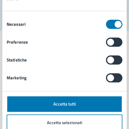
Segnala disservizio
Selezione
Necessari
del
consenso
Preferenze
Statistiche
Comune di Napoli
Marketing
AMMINISTRAZIONE
Aree amministrative
Organi di governo
Municipalità
Accetta tutti
Uffici
Enti e fondazioni
Accetta selezionati
Politici