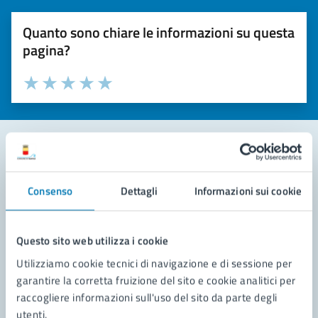
Quanto sono chiare le informazioni su questa
pagina?
Valuta la chiarezza delle informazioni (da 1 a 5 stelle)
Seleziona il numero di stelle per valutare la chiarezza delle i
Valuta 1 stelle su 5
Valuta 2 stelle su 5
Valuta 3 stelle su 5
Valuta 4 stelle su 5
Valuta 5 stelle su 5
Contatta il comune
Consenso
Dettagli
Informazioni sui cookie
Leggi le domande frequenti
Richiedi assistenza
Questo sito web utilizza i cookie
Utilizziamo cookie tecnici di navigazione e di sessione per
Prenota appuntamento
garantire la corretta fruizione del sito e cookie analitici per
raccogliere informazioni sull'uso del sito da parte degli
Problemi in città
utenti.