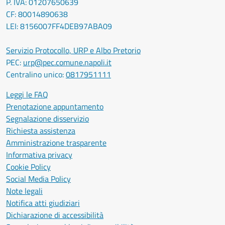
P. IVA: 01207650639
CF: 80014890638
LEI: 8156007FF4DEB97ABA09
Servizio Protocollo, URP e Albo Pretorio
PEC:
urp@pec.comune.napoli.it
Centralino unico:
0817951111
Leggi le FAQ
Prenotazione appuntamento
Segnalazione disservizio
Richiesta assistenza
Amministrazione trasparente
Informativa privacy
Cookie Policy
Social Media Policy
Note legali
Notifica atti giudiziari
Dichiarazione di accessibilità