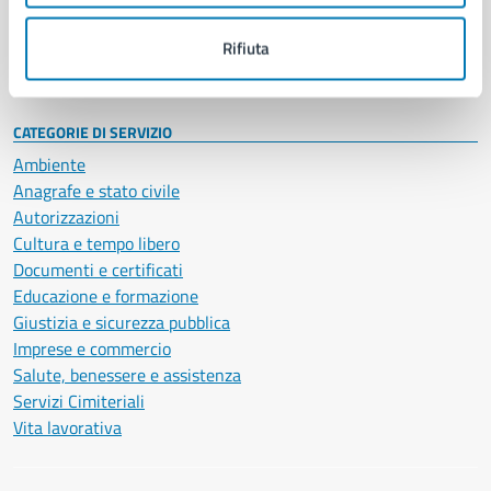
Personale amministrativo
Documenti e dati
Rifiuta
Intranet, posta aziendale e protocollo
CATEGORIE DI SERVIZIO
Ambiente
Anagrafe e stato civile
Autorizzazioni
Cultura e tempo libero
Documenti e certificati
Educazione e formazione
Giustizia e sicurezza pubblica
Imprese e commercio
Salute, benessere e assistenza
Servizi Cimiteriali
Vita lavorativa