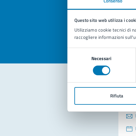
Consenso
Quan
pagi
Questo sito web utilizza i cook
Valuta la
Selezi
Utilizziamo cookie tecnici di n
Valuta 
Val
raccogliere informazioni sull'u
Selezione
Necessari
del
consenso
Con
Rifiuta