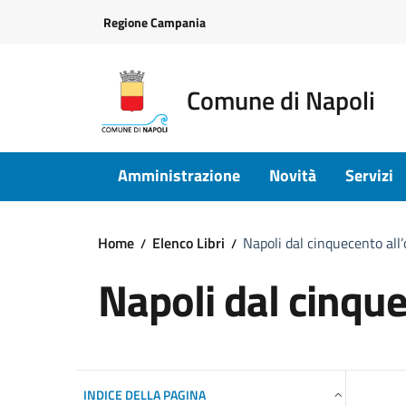
Vai ai contenuti
Vai al footer
Regione Campania
Comune di Napoli
Amministrazione
Novità
Servizi
Home
Elenco Libri
Napoli dal cinquecento all
Napoli dal cinque
INDICE DELLA PAGINA