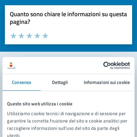
Quanto sono chiare le informazioni su questa
pagina?
Valuta la chiarezza delle informazioni (da 1 a 5 stelle)
Seleziona il numero di stelle per valutare la chiarezza delle i
Valuta 1 stelle su 5
Valuta 2 stelle su 5
Valuta 3 stelle su 5
Valuta 4 stelle su 5
Valuta 5 stelle su 5
Contatta il comune
Consenso
Dettagli
Informazioni sui cookie
Leggi le domande frequenti
Richiedi assistenza
Questo sito web utilizza i cookie
Utilizziamo cookie tecnici di navigazione e di sessione per
Prenota appuntamento
garantire la corretta fruizione del sito e cookie analitici per
raccogliere informazioni sull'uso del sito da parte degli
Problemi in città
utenti.