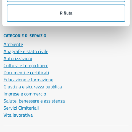
Personale amministrativo
Documenti e dati
Rifiuta
Intranet, posta aziendale e protocollo
CATEGORIE DI SERVIZIO
Ambiente
Anagrafe e stato civile
Autorizzazioni
Cultura e tempo libero
Documenti e certificati
Educazione e formazione
Giustizia e sicurezza pubblica
Imprese e commercio
Salute, benessere e assistenza
Servizi Cimiteriali
Vita lavorativa