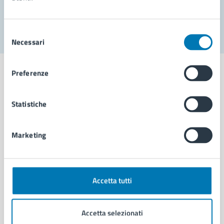
Segnala disservizio
Selezione
Necessari
del
consenso
Preferenze
Statistiche
Comune di Napoli
Marketing
AMMINISTRAZIONE
Aree amministrative
Organi di governo
Municipalità
Accetta tutti
Uffici
Enti e fondazioni
Accetta selezionati
Politici