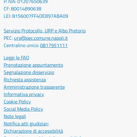
P. IVA: 01207650639
CF: 80014890638
LEI: 8156007FF4DEB97ABA09
Servizio Protocollo, URP e Albo Pretorio
PEC:
urp@pec.comune.napoli.it
Centralino unico:
0817951111
Leggi le FAQ
Prenotazione appuntamento
Segnalazione disservizio
Richiesta assistenza
Amministrazione trasparente
Informativa privacy
Cookie Policy
Social Media Policy
Note legali
Notifica atti giudiziari
Dichiarazione di accessibilità