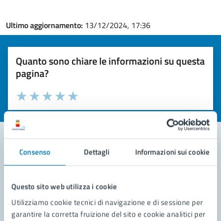
Ultimo aggiornamento:
13/12/2024, 17:36
Quanto sono chiare le informazioni su questa
pagina?
Valuta la chiarezza delle informazioni (da 1 a 5 stelle)
Seleziona il numero di stelle per valutare la chiarezza delle i
Valuta 1 stelle su 5
Valuta 2 stelle su 5
Valuta 3 stelle su 5
Valuta 4 stelle su 5
Valuta 5 stelle su 5
Consenso
Dettagli
Informazioni sui cookie
Contatta il comune
Leggi le domande frequenti
Questo sito web utilizza i cookie
Utilizziamo cookie tecnici di navigazione e di sessione per
Richiedi assistenza
garantire la corretta fruizione del sito e cookie analitici per