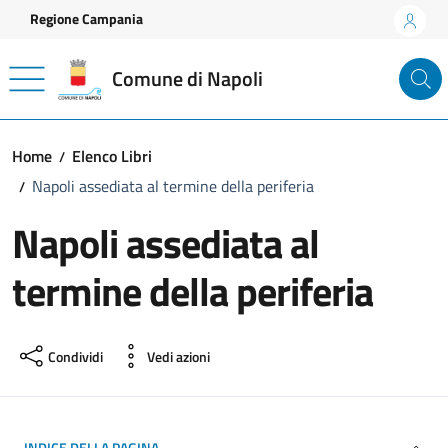
Vai ai contenuti
Vai al footer
Regione Campania
Comune di Napoli
Home
Elenco Libri
Napoli assediata al termine della periferia
Napoli assediata al
termine della periferia
Condividi
Vedi azioni
INDICE DELLA PAGINA