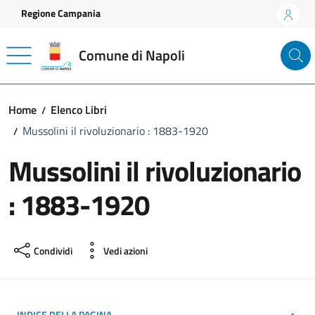
Vai ai contenuti
Vai al footer
Regione Campania
Comune di Napoli
Home
Elenco Libri
Mussolini il rivoluzionario : 1883-1920
Mussolini il rivoluzionario
: 1883-1920
Condividi
Vedi azioni
INDICE DELLA PAGINA