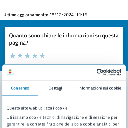
Ultimo aggiornamento:
18/12/2024, 11:16
Quanto sono chiare le informazioni su questa
pagina?
Valuta la chiarezza delle informazioni (da 1 a 5 stelle)
Seleziona il numero di stelle per valutare la chiarezza delle i
Valuta 1 stelle su 5
Valuta 2 stelle su 5
Valuta 3 stelle su 5
Valuta 4 stelle su 5
Valuta 5 stelle su 5
Consenso
Dettagli
Informazioni sui cookie
Contatta il comune
Leggi le domande frequenti
Questo sito web utilizza i cookie
Utilizziamo cookie tecnici di navigazione e di sessione per
Richiedi assistenza
garantire la corretta fruizione del sito e cookie analitici per