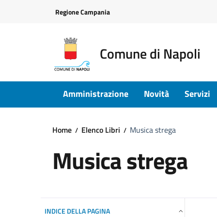
Vai ai contenuti
Vai al footer
Regione Campania
Comune di Napoli
Amministrazione
Novità
Servizi
Home
Elenco Libri
Musica strega
Musica strega
INDICE DELLA PAGINA