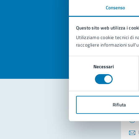
Consenso
Quan
pagi
Questo sito web utilizza i cook
Utilizziamo cookie tecnici di n
Valuta la
Selezi
raccogliere informazioni sull'u
Valuta 
Val
Selezione
Necessari
del
consenso
Con
Rifiuta