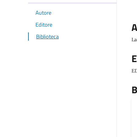
Autore
A
Editore
Biblioteca
La
E
E
B