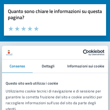
Quanto sono chiare le informazioni su questa
pagina?
Valuta la chiarezza delle informazioni (da 1 a 5 stelle)
Seleziona il numero di stelle per valutare la chiarezza delle i
Valuta 1 stelle su 5
Valuta 2 stelle su 5
Valuta 3 stelle su 5
Valuta 4 stelle su 5
Valuta 5 stelle su 5
Contatta il comune
Consenso
Dettagli
Informazioni sui cookie
Leggi le domande frequenti
Richiedi assistenza
Questo sito web utilizza i cookie
Utilizziamo cookie tecnici di navigazione e di sessione per
Prenota appuntamento
garantire la corretta fruizione del sito e cookie analitici per
raccogliere informazioni sull'uso del sito da parte degli
Problemi in città
utenti.