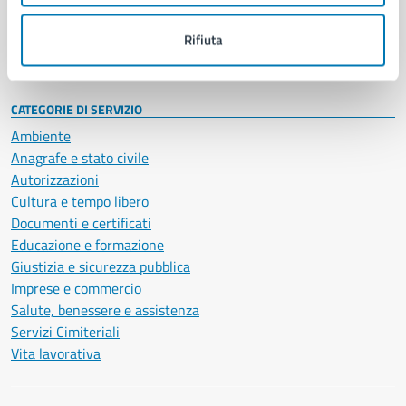
Personale amministrativo
Documenti e dati
Rifiuta
Intranet, posta aziendale e protocollo
CATEGORIE DI SERVIZIO
Ambiente
Anagrafe e stato civile
Autorizzazioni
Cultura e tempo libero
Documenti e certificati
Educazione e formazione
Giustizia e sicurezza pubblica
Imprese e commercio
Salute, benessere e assistenza
Servizi Cimiteriali
Vita lavorativa