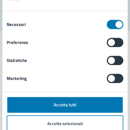
Segnala disservizio
Selezione
Necessari
del
consenso
Preferenze
Statistiche
Comune di Napoli
Marketing
AMMINISTRAZIONE
Aree amministrative
Organi di governo
Municipalità
Accetta tutti
Uffici
Enti e fondazioni
Accetta selezionati
Politici