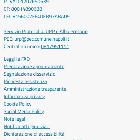
P. IVA: 01207650639
CF: 80014890638
LEI: 8156007FF4DEB97ABA09
Servizio Protocollo, URP e Albo Pretorio
PEC:
urp@pec.comune.napoli.it
Centralino unico:
0817951111
Leggi le FAQ
Prenotazione appuntamento
Segnalazione disservizio
Richiesta assistenza
Amministrazione trasparente
Informativa privacy
Cookie Policy
Social Media Policy
Note legali
Notifica atti giudiziari
Dichiarazione di accessibilità