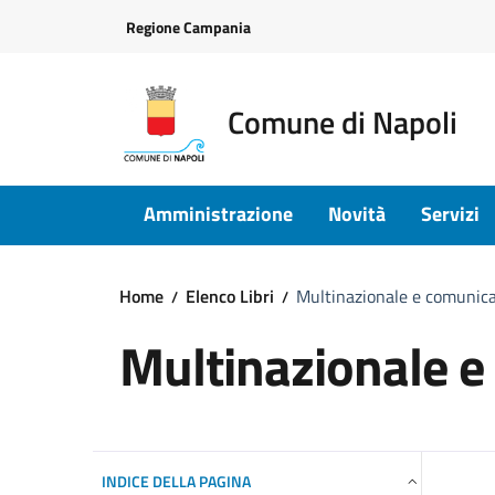
Vai ai contenuti
Vai al footer
Regione Campania
Comune di Napoli
Amministrazione
Novità
Servizi
Home
Elenco Libri
Multinazionale e comunic
Multinazionale e
INDICE DELLA PAGINA