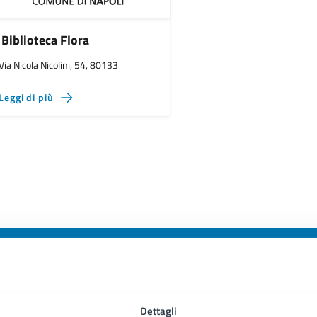
Biblioteca Flora
Via Nicola Nicolini, 54, 80133
Leggi di più
to sono chiare le informazioni su questa
Dettagli