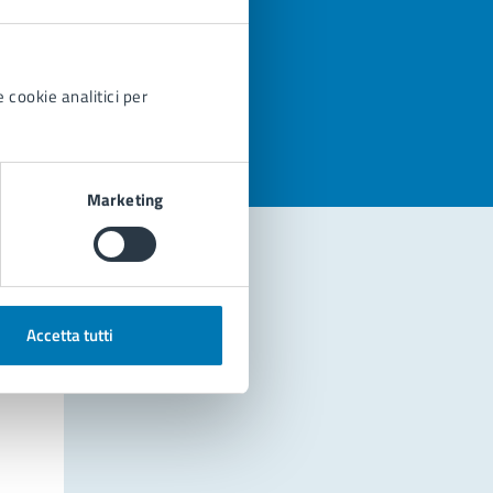
azioni
 cookie analitici per
Marketing
Accetta tutti