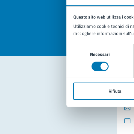
pagi
Questo sito web utilizza i cook
Valuta la
Selezi
Utilizziamo cookie tecnici di n
Valuta 
Val
raccogliere informazioni sull'u
Selezione
Necessari
del
consenso
Con
Rifiuta