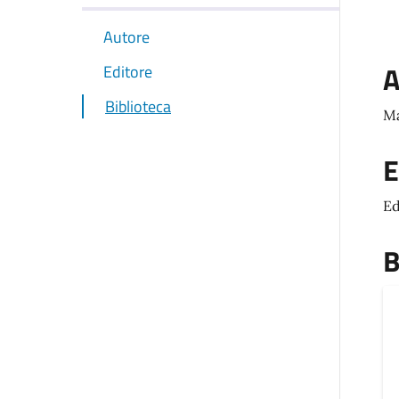
Autore
A
Editore
Biblioteca
Ma
E
Ed
B