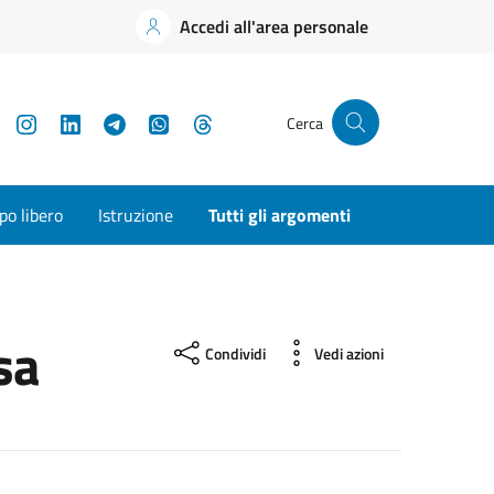
Accedi all'area personale
YouTube
Instagram
LinkedIn
Telegram
WhatsApp
Threads
Cerca
o libero
Istruzione
Tutti gli argomenti
sa
Condividi
Vedi azioni