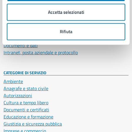
Organi di governo
Municipalità
Accetta selezionati
Uffici
Enti e fondazioni
Politici
Rifiuta
Personale amministrativo
Documenti e dati
Intranet, posta aziendale e protocollo
CATEGORIE DI SERVIZIO
Ambiente
Anagrafe e stato civile
Autorizzazioni
Cultura e tempo libero
Documenti e certificati
Educazione e formazione
Giustizia e sicurezza pubblica
Imprese e commercio