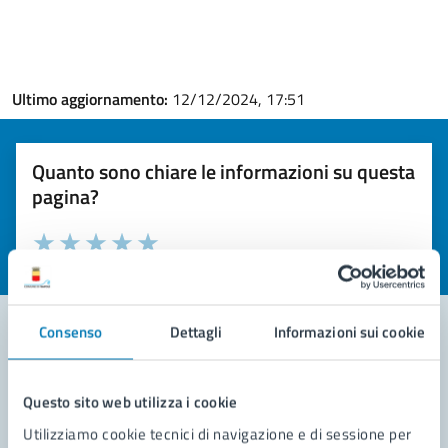
Ultimo aggiornamento:
12/12/2024, 17:51
Quanto sono chiare le informazioni su questa
pagina?
Valuta la chiarezza delle informazioni (da 1 a 5 stelle)
Seleziona il numero di stelle per valutare la chiarezza delle i
Valuta 1 stelle su 5
Valuta 2 stelle su 5
Valuta 3 stelle su 5
Valuta 4 stelle su 5
Valuta 5 stelle su 5
Consenso
Dettagli
Informazioni sui cookie
Contatta il comune
Questo sito web utilizza i cookie
Leggi le domande frequenti
Utilizziamo cookie tecnici di navigazione e di sessione per