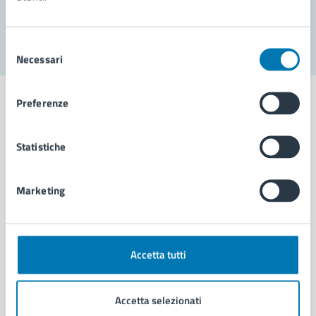
Segnala disservizio
Selezione
Necessari
del
consenso
Preferenze
Statistiche
Comune di Napoli
Marketing
AMMINISTRAZIONE
Aree amministrative
Organi di governo
Municipalità
Accetta tutti
Uffici
Enti e fondazioni
Accetta selezionati
Politici