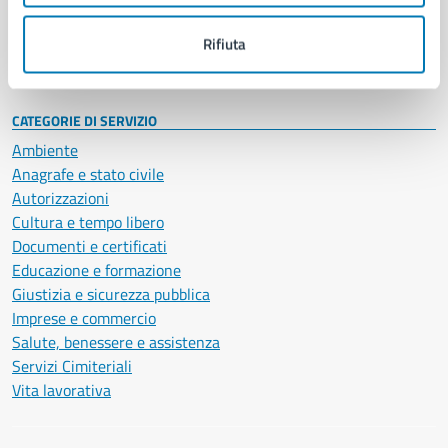
Personale amministrativo
Documenti e dati
Rifiuta
Intranet, posta aziendale e protocollo
CATEGORIE DI SERVIZIO
Ambiente
Anagrafe e stato civile
Autorizzazioni
Cultura e tempo libero
Documenti e certificati
Educazione e formazione
Giustizia e sicurezza pubblica
Imprese e commercio
Salute, benessere e assistenza
Servizi Cimiteriali
Vita lavorativa