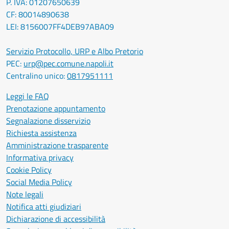
P. IVA: 01207650639
CF: 80014890638
LEI: 8156007FF4DEB97ABA09
Servizio Protocollo, URP e Albo Pretorio
PEC:
urp@pec.comune.napoli.it
Centralino unico:
0817951111
Leggi le FAQ
Prenotazione appuntamento
Segnalazione disservizio
Richiesta assistenza
Amministrazione trasparente
Informativa privacy
Cookie Policy
Social Media Policy
Note legali
Notifica atti giudiziari
Dichiarazione di accessibilità