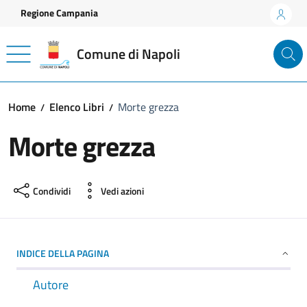
Vai ai contenuti
Vai al footer
Regione Campania
Comune di Napoli
Home
Elenco Libri
Morte grezza
Morte grezza
Condividi
Vedi azioni
INDICE DELLA PAGINA
Autore