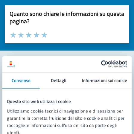
Quanto sono chiare le informazioni su questa
pagina?
Valuta la chiarezza delle informazioni (da 1 a 5 stelle)
Seleziona il numero di stelle per valutare la chiarezza delle i
Valuta 1 stelle su 5
Valuta 2 stelle su 5
Valuta 3 stelle su 5
Valuta 4 stelle su 5
Valuta 5 stelle su 5
Contatta il comune
Consenso
Dettagli
Informazioni sui cookie
Leggi le domande frequenti
Richiedi assistenza
Questo sito web utilizza i cookie
Utilizziamo cookie tecnici di navigazione e di sessione per
Prenota appuntamento
garantire la corretta fruizione del sito e cookie analitici per
raccogliere informazioni sull'uso del sito da parte degli
Problemi in città
utenti.