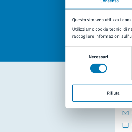
Consenso
Quan
pagi
Questo sito web utilizza i cook
Valuta la
Selezi
Utilizziamo cookie tecnici di n
Valuta 
Val
raccogliere informazioni sull'u
Selezione
Necessari
del
consenso
Con
Rifiuta