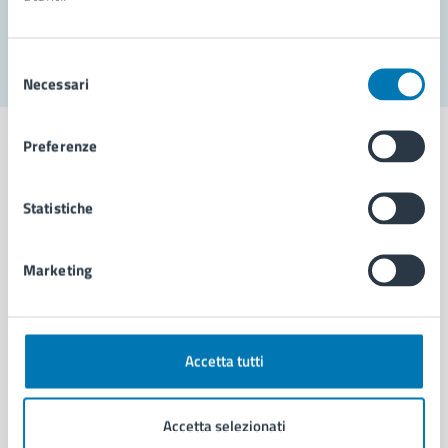
Segnala disservizio
Selezione
Necessari
del
consenso
Preferenze
Statistiche
Comune di Napoli
Marketing
AMMINISTRAZIONE
Aree amministrative
Organi di governo
Municipalità
Accetta tutti
Uffici
Enti e fondazioni
Accetta selezionati
Politici