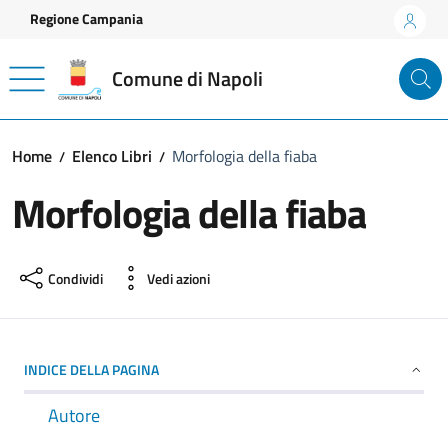
Vai ai contenuti
Vai al footer
Regione Campania
Comune di Napoli
Home
Elenco Libri
Morfologia della fiaba
Morfologia della fiaba
Condividi
Vedi azioni
INDICE DELLA PAGINA
Autore