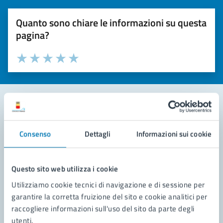
Quanto sono chiare le informazioni su questa
pagina?
Valuta la chiarezza delle informazioni (da 1 a 5 stelle)
Seleziona il numero di stelle per valutare la chiarezza delle i
Valuta 1 stelle su 5
Valuta 2 stelle su 5
Valuta 3 stelle su 5
Valuta 4 stelle su 5
Valuta 5 stelle su 5
Contatta il comune
Consenso
Dettagli
Informazioni sui cookie
Leggi le domande frequenti
Richiedi assistenza
Questo sito web utilizza i cookie
Utilizziamo cookie tecnici di navigazione e di sessione per
Prenota appuntamento
garantire la corretta fruizione del sito e cookie analitici per
raccogliere informazioni sull'uso del sito da parte degli
Problemi in città
utenti.