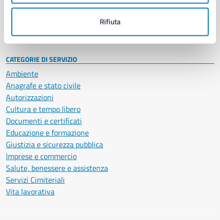
Personale amministrativo
Documenti e dati
Rifiuta
Intranet, posta aziendale e protocollo
CATEGORIE DI SERVIZIO
Ambiente
Anagrafe e stato civile
Autorizzazioni
Cultura e tempo libero
Documenti e certificati
Educazione e formazione
Giustizia e sicurezza pubblica
Imprese e commercio
Salute, benessere e assistenza
Servizi Cimiteriali
Vita lavorativa