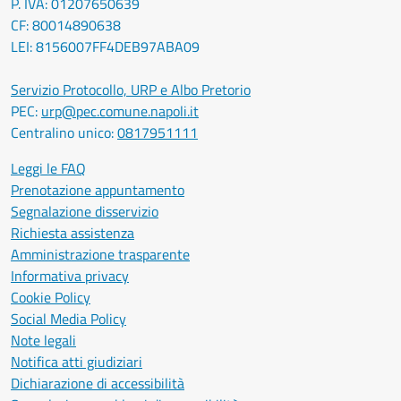
P. IVA: 01207650639
CF: 80014890638
LEI: 8156007FF4DEB97ABA09
Servizio Protocollo, URP e Albo Pretorio
PEC:
urp@pec.comune.napoli.it
Centralino unico:
0817951111
Leggi le FAQ
Prenotazione appuntamento
Segnalazione disservizio
Richiesta assistenza
Amministrazione trasparente
Informativa privacy
Cookie Policy
Social Media Policy
Note legali
Notifica atti giudiziari
Dichiarazione di accessibilità