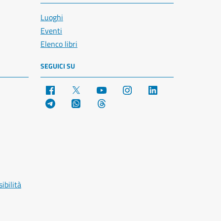
Luoghi
Eventi
Elenco libri
SEGUICI SU
Facebook
X
YouTube
Instagram
LinkedIn
Telegram
WhatsApp
Threads
ibilità