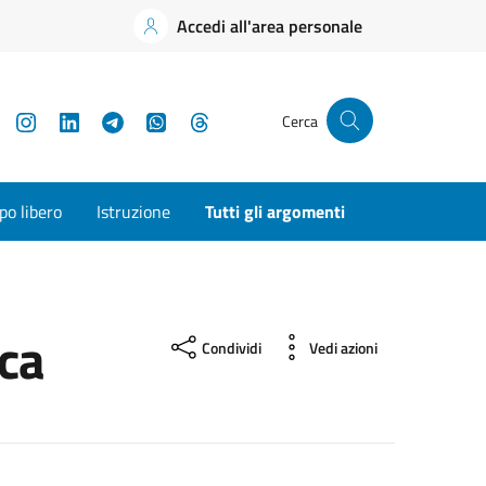
Accedi all'area personale
YouTube
Instagram
LinkedIn
Telegram
WhatsApp
Threads
Cerca
o libero
Istruzione
Tutti gli argomenti
ica
Condividi
Vedi azioni