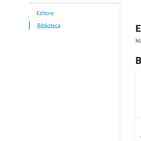
Editore
E
Biblioteca
Ma
B