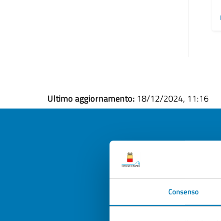
Ultimo aggiornamento:
18/12/2024, 11:16
Quan
pagi
Consenso
Valuta la
Selezi
Valuta 
Val