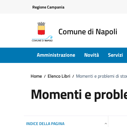
Vai ai contenuti
Vai al footer
Regione Campania
Comune di Napoli
Amministrazione
Novità
Servizi
Home
Elenco Libri
Momenti e problemi di stori
Momenti e problem
INDICE DELLA PAGINA